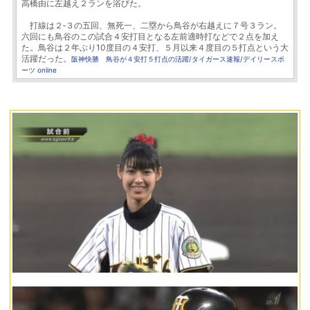
高橋由に左越え２ランを浴びた。
打線は２‐３の五回、無死一、二塁から鳥谷が右越えに７号３ラン。
六回にも鳥谷のこの試合４安打目となる左前適時打などで２点を加え
た。鳥谷は２年ぶり10度目の４安打、５月以来４度目の５打点という大
活躍だった。
阪神快勝 鳥谷が４安打５打点の活躍/タイガース速報/デイリースポ
ーツ online