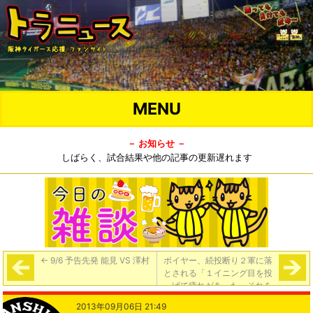
MENU
－ お知らせ －
しばらく、試合結果や他の記事の更新遅れます
←
9/6 予告先発 能見 VS 澤村
ボイヤー、続投断り２軍に落
とされる「１イニング目を投
げて疲れがあった。それを
（首脳陣に）言ったら、２軍
2013年09月06日 21:49
へ行けと。大けがをする不安