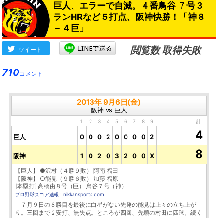
巨人、エラーで自滅。４番鳥谷 ７号３
もあった。」
→
ランHRなど５打点、阪神快勝！「神８
－４巨」
閲覧数 取得失敗
ツイート
710
コメント
2013年 9月6日(金)
阪神 vs 巨人
1
2
3
4
5
6
7
8
9
計
4
巨人
0
0
0
2
0
0
0
0
2
8
阪神
1
0
2
0
3
2
0
0
X
【巨人】 ●沢村（４勝９敗） 阿南 福田
【阪神】 ○能見（９勝６敗） 加藤 福原
[本塁打] 高橋由８号（巨） 鳥谷７号（神）
プロ野球スコア速報 : nikkansports.com
７月９日の８勝目を最後に白星がない先発の能見は上々の立ち上が
り。三回まで２安打、無失点。ところが四回、先頭の村田に四球。続く