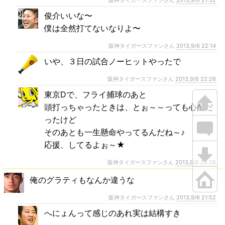
俊介いいな〜
僕は全然打てないなりよ〜
阪神タイガースファンさん
2013,9/6 22:14
いや、３日の試合ノーヒットやったで
阪神タイガースファンさん
2013,9/6 22:26
東京Dで、フライ捕球のあと
頭打っちゃったときは、とぉ～～っても心配だ
ったけど
そのあとも一生懸命やってるんだね～♪
応援、してるよぉ～★
阪神タイガースファンさん
2013,9/6 22:28
俺のグラティもなんか違うな
阪神タイガースファンさん
2013,9/6 21:52
へにょんって感じのあれ実は結構すき