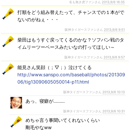
名も無き虎ファンさん
2013,9/6 16:35
打順をどう組み替えたって、チャンスでの１本がで
ないのがねぇ・・・
阪神タイガースファンさん
2013,9/6 9:51
柴田はもうすぐ戻ってくるのかな？ソフバン戦のタ
イムリーツーベースみたいなの打ってほしい～
阪神タイガースファンさん
2013,9/6 9:57
能見さん笑顔（；▽；）泣けてくる
http://www.sanspo.com/baseball/photos/201309
06/tig13090605050014-p11.html
阪神タイガースファンさん
2013,9/6 10:13
あっ、寝癖が………
阪神タイガースファンさん
2013,9/6 10:31
めちゃ言う事聞いてくれないくらい
剛毛やなww