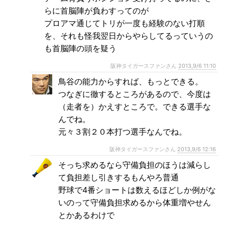
らに首脳陣が負わすってのが
プロアマ通じてトリが一度も経験のない打順
を、それも怪我翌日からやらしてるっていうの
も首脳陣の頭を疑う
阪神タイガースファンさん
2013,9/6 11:10
鳥谷の能力からすれば、もっとできる。
つなぎに徹するところがあるので、今度は
（走者を）かえすところで。できる選手な
んでね。
元々３割２０本打つ選手なんでね。
阪神タイガースファンさん
2013,9/6 12:16
そっち求めるなら守備負担のほうは減らし
て負担差し引きするもんやろ普通
野球で4番ショートは数えるほどしか例がな
いのって守備負担求めるから体重増やせん
とかあるわけで