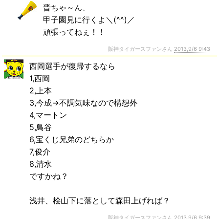
晋ちゃ～ん、
甲子園見に行くよ＼(^^)／
頑張ってねぇ！！
阪神タイガースファンさん
2013,9/6 9:43
西岡選手が復帰するなら
1,西岡
2,上本
3,今成→不調気味なので構想外
4,マートン
5,鳥谷
6,宝くじ兄弟のどちらか
7,俊介
8,清水
ですかね？
浅井、桧山下に落として森田上げれば？
阪神タイガースファンさん
2013,9/6 9:39