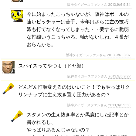
阪神タイガースファンさん
2013,9/6 9:34
今に始まったこっちゃないが、阪神はボールの
速いピッチャーは苦手、今年はさらに左の技巧
派も打てなくなってしまった・・要するに脆弱
な打線いうこっちゃろ。軸がないしね。４番が
おらんから。
阪神タイガースファンさん
2013,9/6 13:37
スパイスってやつよ（ドヤ顔）
阪神タイガースファンさん
2013,9/6 9:27
どんどん打順変えるのはいいこと！でもやっぱりク
リンナップに生え抜き置く圧力があるの？
阪神タイガースファンさん
2013,9/6 9:30
スタメンの生え抜き率とか馬鹿にした記事とか
書かれるし、
やっぱりあるんじゃないの？