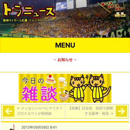
MENU
－ お知らせ －
←
メッセンジャーにマリナー
【画像】試合前、笑顔で調整
ズのスカウトが熱視線
する阪神・能見
→
2013年09月06日 8:41