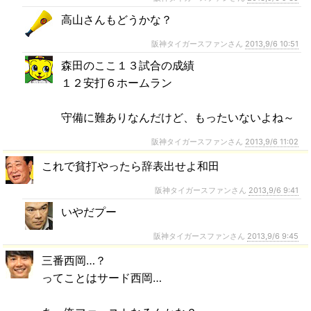
高山さんもどうかな？
阪神タイガースファンさん
2013,9/6 10:51
森田のここ１３試合の成績
１２安打６ホームラン
守備に難ありなんだけど、もったいないよね～
阪神タイガースファンさん
2013,9/6 11:02
これで貧打やったら辞表出せよ和田
阪神タイガースファンさん
2013,9/6 9:41
いやだプー
阪神タイガースファンさん
2013,9/6 9:45
三番西岡…？
ってことはサード西岡…