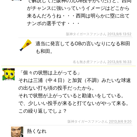
で解説してた阪神の元OB投手がいたけど、西岡
がチャンスに強いっていうイメージはどこから
来るんだろうね・・・西岡は明らかに塁に出て
ナンボの選手です・・・
阪神タイガースファンさん
2013,9/6 13:52
適当に発言してるOBの言いなりになる和田
も和田。
名も無き虎ファンさん
2013,9/6 16:33
「個々の状態は上がってる」
それは三浦（中４日）と加賀（不調）みたいな球速
の出ない打ち頃の投手だったから。
それで状態が上がっていると勘違いをしている。
で、少しいい投手が来ると打てないがやって来る。
この繰り返しでしょ？
阪神タイガースファンさん
2013,9/6 9:20
熱くなれ