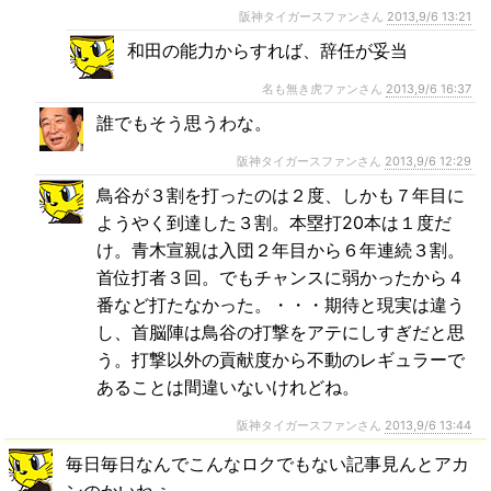
阪神タイガースファンさん
2013,9/6 13:21
和田の能力からすれば、辞任が妥当
名も無き虎ファンさん
2013,9/6 16:37
誰でもそう思うわな。
阪神タイガースファンさん
2013,9/6 12:29
鳥谷が３割を打ったのは２度、しかも７年目に
ようやく到達した３割。本塁打20本は１度だ
け。青木宣親は入団２年目から６年連続３割。
首位打者３回。でもチャンスに弱かったから４
番など打たなかった。・・・期待と現実は違う
し、首脳陣は鳥谷の打撃をアテにしすぎだと思
う。打撃以外の貢献度から不動のレギュラーで
あることは間違いないけれどね。
阪神タイガースファンさん
2013,9/6 13:44
毎日毎日なんでこんなロクでもない記事見んとアカ