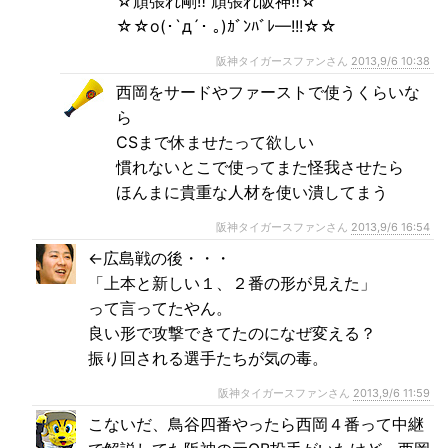
☆頑張れ剛‼ 頑張れ阪神‼☆
☆☆o(･`д´･ ｡)ｶﾞﾝﾊﾞﾚ—!!!☆☆
阪神タイガースファンさん
2013,9/6 10:38
西岡をサードやファーストで使うくらいな
ら
CSまで休ませたって欲しい
慣れないとこで使ってまた怪我させたら
ほんまに貴重な人材を使い潰してまう
阪神タイガースファンさん
2013,9/6 16:54
←広島戦の後・・・
「上本と新しい１、２番の形が見えた」
って言ってたやん。
良い形で攻撃できてたのになぜ変える？
振り回される選手たちが気の毒。
阪神タイガースファンさん
2013,9/6 11:59
こないだ、鳥谷四番やったら西岡４番って中継