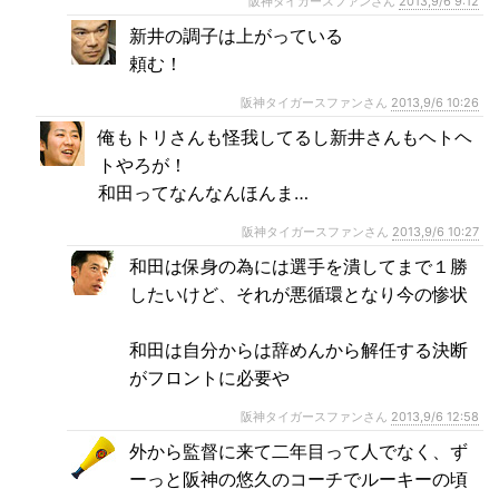
阪神タイガースファンさん
2013,9/6 9:12
新井の調子は上がっている
頼む！
阪神タイガースファンさん
2013,9/6 10:26
俺もトリさんも怪我してるし新井さんもヘトヘ
トやろが！
和田ってなんなんほんま…
阪神タイガースファンさん
2013,9/6 10:27
和田は保身の為には選手を潰してまで１勝
したいけど、それが悪循環となり今の惨状
和田は自分からは辞めんから解任する決断
がフロントに必要や
阪神タイガースファンさん
2013,9/6 12:58
外から監督に来て二年目って人でなく、ず
ーっと阪神の悠久のコーチでルーキーの頃