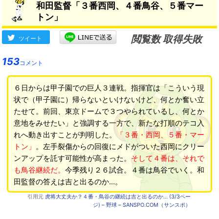
和田監督「３番西岡、４番鳥谷、５番マー
トン」
閲覧数 取得失敗
ツイート
153
コメント
６日からは甲子園での巨人３連戦。指揮官は「こういう現
状で（甲子園に）帰らないといけないけど、何とか奮い立
たせて。前回、東京ドームで３つやられているし、何とか
意地をみせたい」と強調する一方で、新たな打順のテコ入
れへ動き出すことが判明した。
「３番・西岡、５番・マー
トン」
。左手裂傷からの回復にメドがついた西岡にクリー
ンアップを託す可能性が高まった。
そして４番は、それで
も鳥谷継続だ。
今季残り２６試合。４番は鳥谷でいく。和
田監督の答えは吉と出るのか…。
引用元
虎将大丈夫か？４番・鳥谷の継続は吉と出るのか… (3/3ペー
ジ) – 野球 – SANSPO.COM（サンスポ）