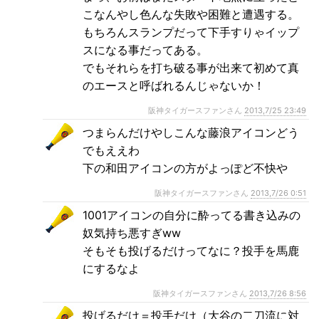
こなんやし色んな失敗や困難と遭遇する。
もちろんスランプだって下手すりゃイップ
スになる事だってある。
でもそれらを打ち破る事が出来て初めて真
のエースと呼ばれるんじゃないか！
阪神タイガースファンさん
2013,7/25 23:49
つまらんだけやしこんな藤浪アイコンどう
でもええわ
下の和田アイコンの方がよっぽど不快や
阪神タイガースファンさん
2013,7/26 0:51
1001アイコンの自分に酔ってる書き込みの
奴気持ち悪すぎww
そもそも投げるだけってなに？投手を馬鹿
にするなよ
阪神タイガースファンさん
2013,7/26 8:56
投げるだけ＝投手だけ（大谷の二刀流に対