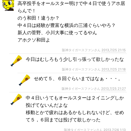
高卒投手をオールスター明けで中４日で使うアホ居
らんで！
のう和田！違うか？
中４日は経験が豊富な横浜の三浦ぐらいやろ？
新人の菅野、小川大事に使ってるやん
アホクソ和田よ
阪神タイガースファンさん
2013,7/25 21:15
今日はむしろもう少し引っ張って欲しかったな
阪神タイガースファンさん
2013,7/25 21:18
せめて５、６回ぐらいまではなぁ・・・。
阪神タイガースファンさん
2013,7/25 21:27
中４日いうてもオールスターは２イニングしか
投げてないんだよな
移動とかで疲れはあるかもしれないけど、せめ
て５，６回までは投げて欲しかった
阪神タイガースファンさん
2013,7/26 1:13