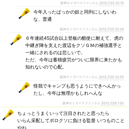
阪神タイガースファンさん
2013,7/25 22:10
今年入ったばっかの奴と同列にしないわ
な、普通
阪神タイガースファンさん
2013,7/25 22:24
６年連続45試合以上登板の酷使に耐えて、虎の
中継ぎ陣を支えた渡辺をクソＧＭの補強選手と
一緒にされるのは悲しいで。
ただ、今年は蓄積疲労がついに限界に来たかも
知れないので心配。
阪神タイガースファンさん
2013,7/25 22:55
怪我でキャンプも思うようにできへんかっ
たし、今年は無理かもしれへんな
阪神タイガースファンさん
2013,7/26 1:50
ちょっとうまくいって注目されたと思ったら
いらん采配してボロクソに負ける監督 いつものこと
やね