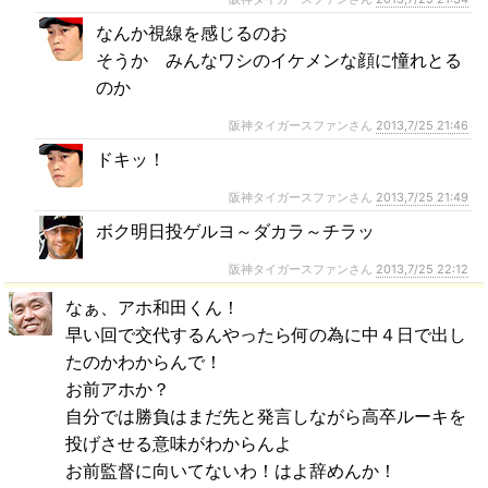
なんか視線を感じるのお
そうか みんなワシのイケメンな顔に憧れとる
のか
阪神タイガースファンさん
2013,7/25 21:46
ドキッ！
阪神タイガースファンさん
2013,7/25 21:49
ボク明日投ゲルヨ～ダカラ～チラッ
阪神タイガースファンさん
2013,7/25 22:12
なぁ、アホ和田くん！
早い回で交代するんやったら何の為に中４日で出し
たのかわからんで！
お前アホか？
自分では勝負はまだ先と発言しながら高卒ルーキを
投げさせる意味がわからんよ
お前監督に向いてないわ！はよ辞めんか！