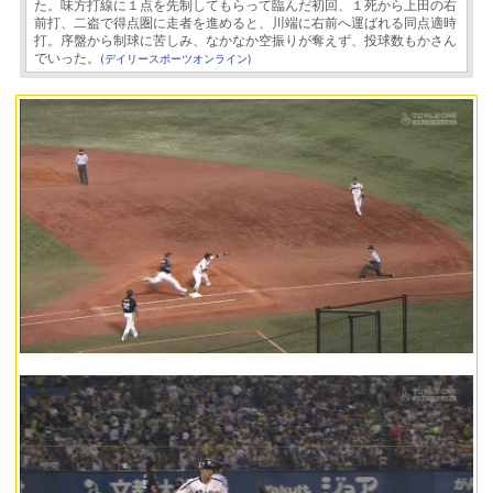
た。味方打線に１点を先制してもらって臨んだ初回、１死から上田の右
前打、二盗で得点圏に走者を進めると、川端に右前へ運ばれる同点適時
打。序盤から制球に苦しみ、なかなか空振りが奪えず、投球数もかさん
でいった。
(デイリースポーツオンライン)