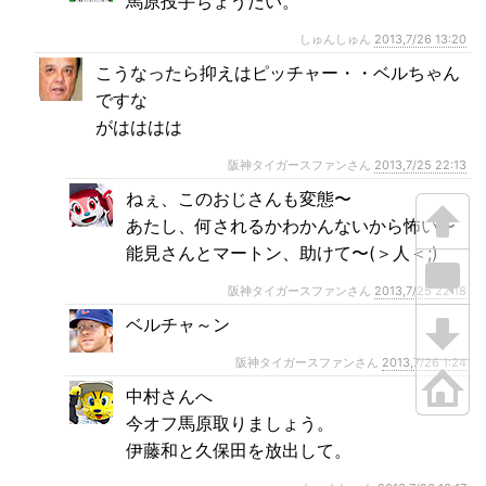
馬原投手ちょうだい。
しゅんしゅん
2013,7/26 13:20
こうなったら抑えはピッチャー・・ベルちゃん
ですな
がはははは
阪神タイガースファンさん
2013,7/25 22:13
ねぇ、このおじさんも変態〜
あたし、何されるかわかんないから怖い〜
能見さんとマートン、助けて〜(＞人＜;)
阪神タイガースファンさん
2013,7/25 22:18
ベルチャ～ン
阪神タイガースファンさん
2013,7/26 1:24
中村さんへ
今オフ馬原取りましょう。
伊藤和と久保田を放出して。