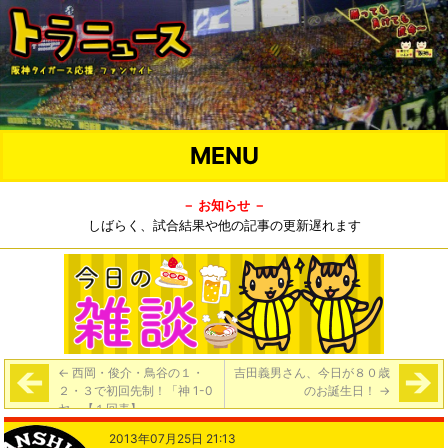
MENU
－ お知らせ －
しばらく、試合結果や他の記事の更新遅れます
←
西岡・俊介・鳥谷の１・
吉田義男さん、今日が８０歳
２・３で初回先制！「神 1-0
のお誕生日！
→
ヤ」【１回表】
2013年07月25日 21:13