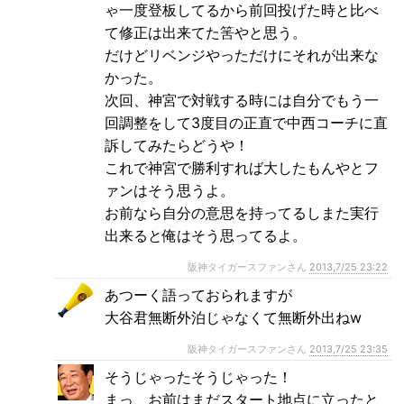
ゃ一度登板してるから前回投げた時と比べ
て修正は出来てた筈やと思う。
だけどリベンジやっただけにそれが出来な
かった。
次回、神宮で対戦する時には自分でもう一
回調整をして3度目の正直で中西コーチに直
訴してみたらどうや！
これで神宮で勝利すれば大したもんやとフ
ァンはそう思うよ。
お前なら自分の意思を持ってるしまた実行
出来ると俺はそう思ってるよ。
阪神タイガースファンさん
2013,7/25 23:22
あつーく語っておられますが
大谷君無断外泊じゃなくて無断外出ねw
阪神タイガースファンさん
2013,7/25 23:35
そうじゃったそうじゃった！
まっ、お前はまだスタート地点に立ったと