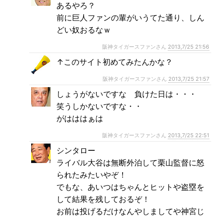
あるやろ？
前に巨人ファンの輩がいうてた通り、しん
どい奴おるなｗ
阪神タイガースファンさん
2013,7/25 21:56
↑このサイト初めてみたんかな？
阪神タイガースファンさん
2013,7/25 21:57
しょうがないですな 負けた日は・・・
笑うしかないですな・・
がはははぁは
阪神タイガースファンさん
2013,7/25 22:51
シンタロー
ライバル大谷は無断外泊して栗山監督に怒
られたみたいやぞ！
でもな、あいつはちゃんとヒットや盗塁を
して結果を残しておるぞ！
お前は投げるだけなんやしましてや神宮じ