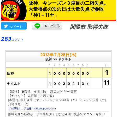
阪神、今シーズン３度目の二桁失点。
大量得点の次の日は大量失点で惨敗
「神1－11ヤ」
閲覧数 取得失敗
ツイート
283
コメント
2013年 7月25日(木)
阪神 vs ヤクルト
1
2
3
4
5
6
7
8
9
計
1
阪神
1
0
0
0
0
0
0
0
0
11
ヤクルト
1
0
0
2
0
4
1
3
x
【阪神】 ●藤浪（６勝４敗） 渡辺 ボイヤー 高宮
【ヤクルト】 ○石川（３勝７敗）
[本塁打] 相川４号（ヤ） バレンティン33号（ヤ） ミレッジ12号（ヤ）
川島３号（ヤ）
プロ野球スコア速報 : nikkansports.com
阪神先発の藤浪が、プロ最短タイとなる４回３失点でマウンドを降り