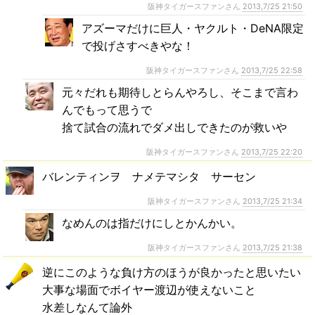
阪神タイガースファンさん
2013,7/25 21:50
アズーマだけに巨人・ヤクルト・DeNA限定
で投げさすべきやな！
阪神タイガースファンさん
2013,7/25 22:58
元々だれも期待しとらんやろし、そこまで言わ
んでもって思うで
捨て試合の流れでダメ出しできたのが救いや
阪神タイガースファンさん
2013,7/25 22:20
バレンティンヲ ナメテマシタ サーセン
阪神タイガースファンさん
2013,7/25 21:34
なめんのは指だけにしとかんかい。
阪神タイガースファンさん
2013,7/25 21:38
逆にこのような負け方のほうが良かったと思いたい
大事な場面でボイヤー渡辺が使えないこと
水差しなんて論外