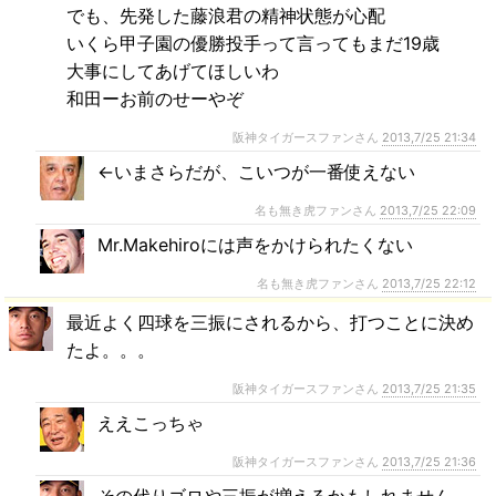
でも、先発した藤浪君の精神状態が心配
いくら甲子園の優勝投手って言ってもまだ19歳
大事にしてあげてほしいわ
和田ーお前のせーやぞ
阪神タイガースファンさん
2013,7/25 21:34
←いまさらだが、こいつが一番使えない
名も無き虎ファンさん
2013,7/25 22:09
Mr.Makehiroには声をかけられたくない
名も無き虎ファンさん
2013,7/25 22:12
最近よく四球を三振にされるから、打つことに決め
たよ。。。
阪神タイガースファンさん
2013,7/25 21:35
ええこっちゃ
阪神タイガースファンさん
2013,7/25 21:36