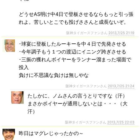
どうせAS明け中4日で登板させるならもっと引っ張
れよ。苦しいとこでも投げささんと成長ないぞ。
阪神タイガースファンさん
2013,7/25 21:19
･球宴に登板したルーキーを中４日で先発させる
･今年調子もう１つの渡辺にイニング跨ぎさせる
･三振の獲れんボイヤーをランナー溜まった場面で
投入
負けに不思議な負けは無しやな
阪神タイガースファンさん
2013,7/25 21:24
たしかに、ノムさんの言うとりですな（汗）
まさかボイヤーが通用しないとは・・・（大
汗）
阪神タイガースファンさん
2013,7/25 22:03
昨日はマグレじゃったかの～