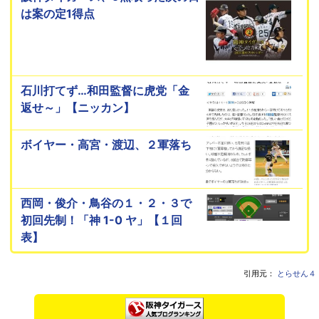
は案の定1得点
石川打てず…和田監督に虎党「金
返せ～」【ニッカン】
ボイヤー・高宮・渡辺、２軍落ち
西岡・俊介・鳥谷の１・２・３で
初回先制！「神 1-0 ヤ」【１回
表】
引用元：
とらせん４