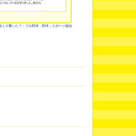
録ミス響いた？：プロ野球：野球：スポーツ報知