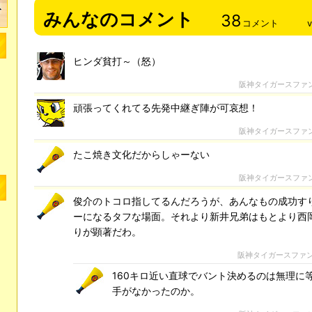
みんなのコメント
38
コメント
ヒンダ貧打～（怒）
阪神タイガースファ
頑張ってくれてる先発中継ぎ陣が可哀想！
阪神タイガースファ
たこ焼き文化だからしゃーない
阪神タイガースファ
俊介のトコロ指してるんだろうが、あんなもの成功す
ーになるタフな場面。それより新井兄弟はもとより西
りが顕著だわ。
阪神タイガースファ
160キロ近い直球でバント決めるのは無理に
手がなかったのか。