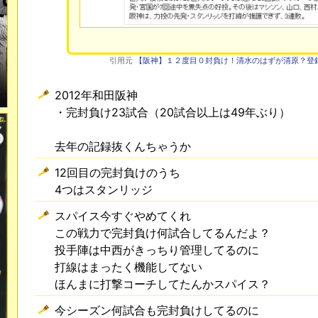
引用元
【阪神】１２度目０封負け！清水のはずが清原？登
2012年和田阪神
・完封負け23試合（20試合以上は49年ぶり）
去年の記録抜くんちゃうか
12回目の完封負けのうち
4つはスタンリッジ
スパイス今すぐやめてくれ
この戦力で完封負け何試合してるんだよ？
投手陣は中西がきっちり管理してるのに
打線はまったく機能してない
ほんまに打撃コーチしてたんかスパイス？
今シーズン何試合も完封負けしてるのに