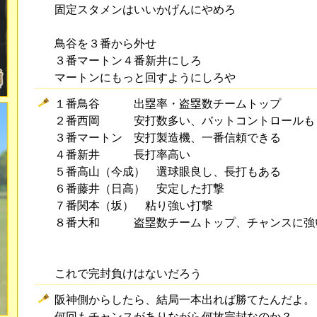
固定スタメンはいいかげんにやめろ
鳥谷を３番から外せ
３番マートン４番新井にしろ
マートンにもっと回すようにしろや
１番鳥谷 出塁率・盗塁数チームトップ
２番西岡 安打数多い、バットコントロールも
３番マートン 安打製造機、一番信頼できる
４番新井 長打率高い
５番高山（今成） 選球眼良し、長打もある
６番藤井（日高） 安定した打撃
７番関本（坂） 粘り強い打撃
８番大和 盗塁数チームトップ、チャンスに強
これで完封負けはないだろう
阪神側からしたら、結局一本出れば勝てたんだよ。
何回もチャンスがありながら何故完封なのか？