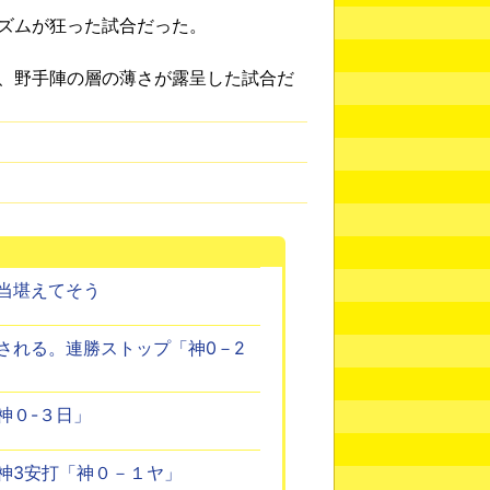
ズムが狂った試合だった。
、野手陣の層の薄さが露呈した試合だ
当堪えてそう
される。連勝ストップ「神0－2
神０-３日」
神3安打「神０－１ヤ」