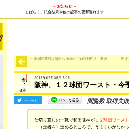
－ お知らせ －
しばらく、試合結果や他の記事の更新遅れます
←
米国開幕戦は断念へ 来季のプロ野球巨人－阪神
阪神
2013年07月05日 8:05
阪神、１２球団ワースト・今
閲覧数 取得失敗
ツイート
仕切り直しの一戦で和田阪神が
１２球団ワース
「（走者を）進めるところで、うまくいかなか