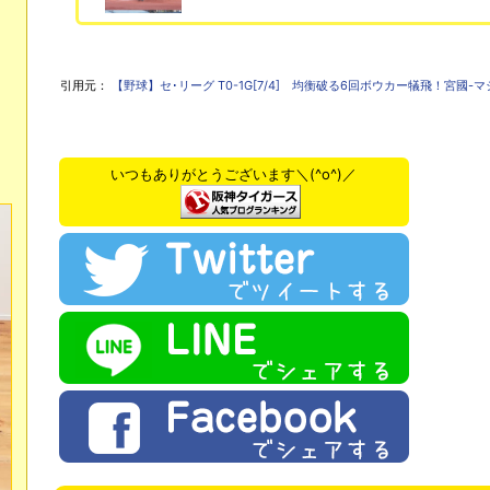
引用元：
【野球】セ･リーグ T0-1G[7/4] 均衡破る6回ボウカー犠飛！宮國
いつもありがとうございます＼(^o^)／