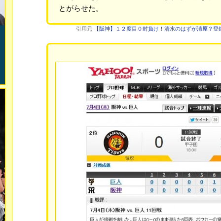
とがらせた。
引用元
【阪神】１２度目０封負け！清水のはずが清原？登