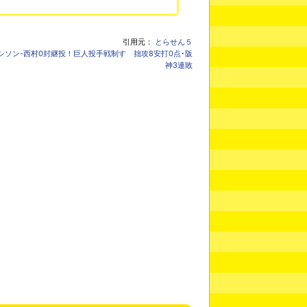
引用元：
とらせん５
-マシソン-西村0封継投！巨人投手戦制す 拙攻8安打0点･阪
神3連敗