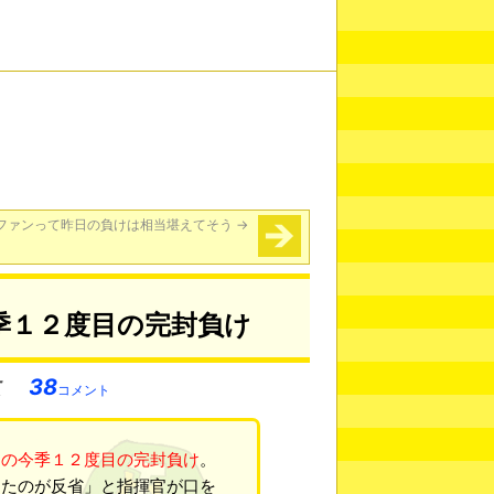
ファンって昨日の負けは相当堪えてそう
→
季１２度目の完封負け
38
コメント
トの今季１２度目の完封負け
。
ったのが反省」と指揮官が口を