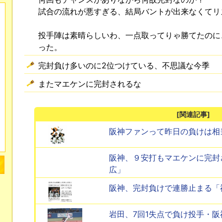
試合の流れが悪すぎる、結局バントが出来なくてリ
投手陣は素晴らしいわ、一点取ってりゃ勝てたのに
った。
完封負け多いのに2位つけている、不思議な今季
またマエケンに完封されるな
[関連記事]
阪神ファンって昨日の負けは相
阪神、９安打もマエケンに完封
広」
阪神、完封負けで連勝止まる「
岩田、7回1失点で負け投手・阪