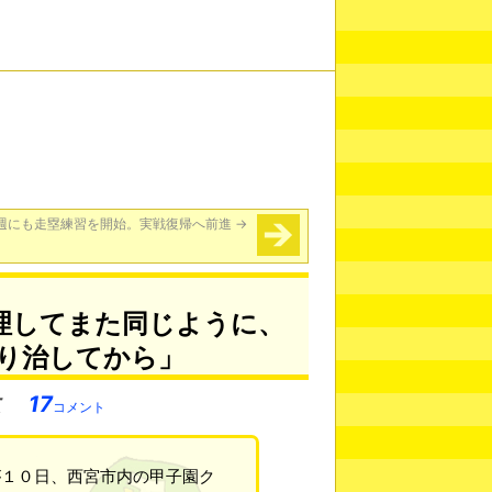
週にも走塁練習を開始。実戦復帰へ前進
→
理してまた同じように、
り治してから」
17
コメント
が１０日、西宮市内の甲子園ク