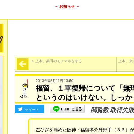
－ お知らせ －
←
上本、柴田のモノマネをする
上本、来
2013年05月11日 13:50
福留、１軍復帰について「無
というのはいけない。しっか
閲覧数 取得失敗
ツイート
左ひざを痛めた阪神・福留孝介外野手（３６）