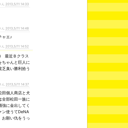
さん
2013,5/11 14:33
さん
2013,5/11 14:48
チャエ♪
さん
2013,5/11 14:52
) 最近Ｂクラス
をちゃんと巨人に
貧乏臭い勝利拾う
さん
2013,5/11 14:37
松田個人商店と犬
は全部松田一族に
補強に金出してく
ン使うてDeNA
、お願い仇をうっ