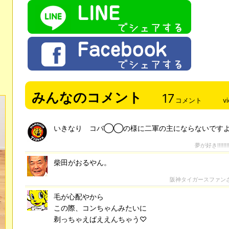
みんなのコメント
17
コメント
v
いきなり コバ◯◯の様に二軍の主にならないです
夢が好き!!!!!!!!!
柴田がおるやん。
阪神タイガースファン
毛が心配やから
この際、コンちゃんみたいに
剃っちゃえばええんちゃう♡