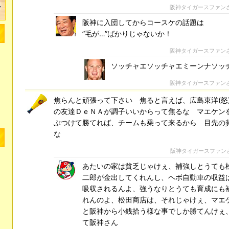
阪神タイガースファン
阪神に入団してからコースケの話題は
”毛が…”ばかりじゃないか！
阪神タイガースファン
ソッチャエソッチャエミーンナソッ
阪神タイガースファン
焦らんと頑張って下さい 焦ると言えば、広島東洋(怒
の友達ＤｅＮＡが調子いいからって焦るな マエケン
ぶつけて勝てれば、チームも乗って来るから 目先の
な
阪神タイガースファン
あたいの家は貧乏じゃけぇ、補強しとうても
二郎が金出してくれんし、ヘボ自動車の収益
吸収されるんよ、強うなりとうても育成にも
れんのよ、松田商店は、それじゃけぇ、マエケ
と阪神から小銭拾う様な事でしか勝てんけぇ
て阪神さん