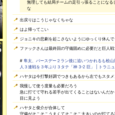
無理しても結局チームの足引っ張ることになる
な
出戻りはこうじゃなくちゃな
はよ帰ってこい
ジョニキの悲劇を起こさないようにゆっくり休んで
ファックさんは最終回の守備固めに必要だと巨人戦
#
隼太、バースデー２ラン後に追いつかれるも桧山
人３連戦を３年ぶり３タテ「神 3-2 巨」 | トラニ
ハヤタは今打撃好調でつきもあるから左でもスタメ
我慢して使う度量も必要だろう
急に打てて守れる若手が出てくることはないんだか
目に見よう
ハヤタと俊介が合体して
守備がそこそこうまくてそこそこ大きいのが打てる