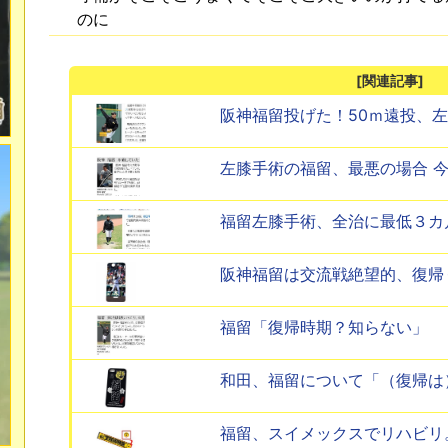
のに
[関連記事]
阪神福留投げた！50ｍ遠投、
左膝手術の福留、最悪の場合 
福留左膝手術、全治に最低３カ
阪神福留は交流戦絶望的、復帰
福留「復帰時期？知らない」
和田、福留について「（復帰は
福留、スイメックスでリハビリ