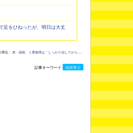
で足をひねったが、明日は大丈
引用元：
虎・福留、１軍復帰は「しっかり治してから…」
記事キーワード
福留孝介