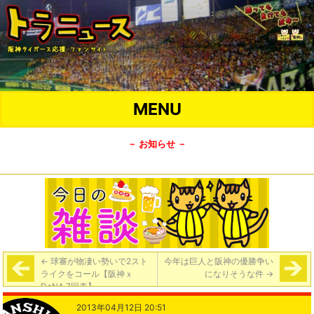
MENU
－ お知らせ －
←
球審が物凄い勢いで2スト
今年は巨人と阪神の優勝争い
ライクをコール【阪神ｘ
になりそうな件
→
DeNA 7回表】
2013年04月12日 20:51