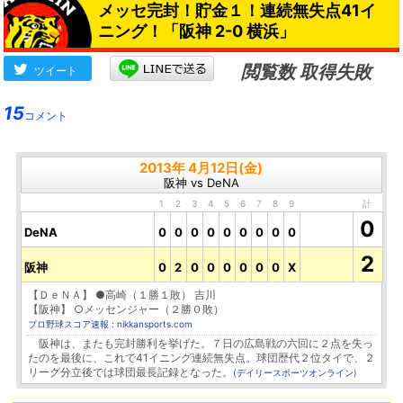
メッセ完封！貯金１！連続無失点41イ
ニング！「阪神 2-0 横浜」
閲覧数 取得失敗
ツイート
15
コメント
2013年 4月12日(金)
阪神 vs DeNA
1
2
3
4
5
6
7
8
9
計
0
DeNA
0
0
0
0
0
0
0
0
0
2
阪神
0
2
0
0
0
0
0
0
X
【ＤｅＮＡ】 ●高崎（１勝１敗） 吉川
【阪神】 ○メッセンジャー（２勝０敗）
プロ野球スコア速報 : nikkansports.com
阪神は、またも完封勝利を挙げた。７日の広島戦の六回に２点を失っ
たのを最後に、これで41イニング連続無失点。球団歴代２位タイで、２
リーグ分立後では球団最長記録となった。
(デイリースポーツオンライン)