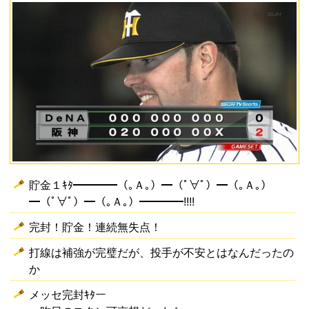
貯金１ｷﾀ━━━━（｡Ａ｡）━（ﾟ∀ﾟ）━（｡Ａ｡）
━（ﾟ∀ﾟ）━（｡Ａ｡）━━━━!!!!
完封！貯金！連続無失点！
打線は補強が完璧だが、投手が不安とはなんだったの
か
メッセ完封ｷﾀー