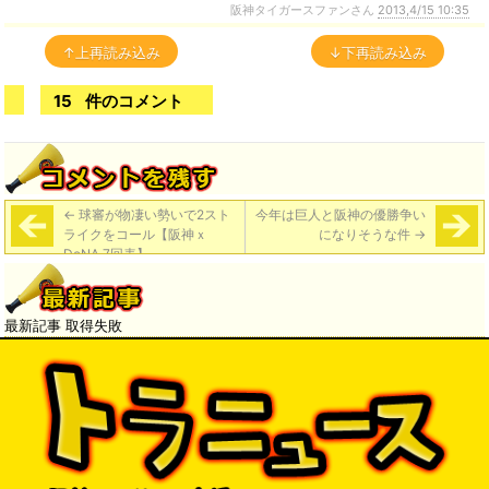
阪神タイガースファンさん
2013,4/15 10:35
↑上再読み込み
↓下再読み込み
15
件のコメント
←
球審が物凄い勢いで2スト
今年は巨人と阪神の優勝争い
ライクをコール【阪神ｘ
になりそうな件
→
DeNA 7回表】
最新記事 取得失敗