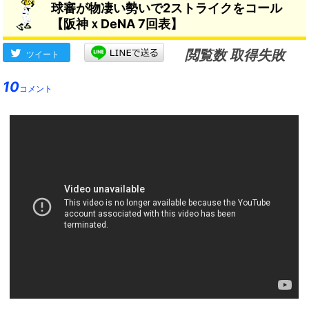
球審が物凄い勢いで2ストライクをコール
【阪神ｘDeNA 7回表】
閲覧数 取得失敗
ツイート
10
コメント