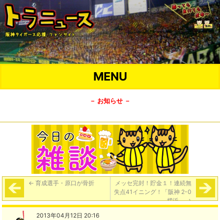
MENU
－ お知らせ －
←
育成選手・原口が骨折
メッセ完封！貯金１！連続無
失点41イニング！「阪神 2-0
横浜」
→
2013年04月12日 20:16