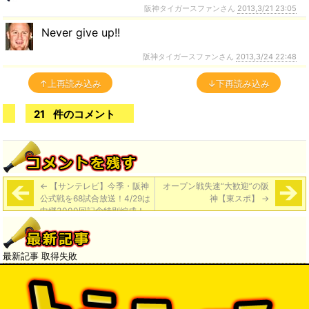
阪神タイガースファンさん
2013,3/21 23:05
Never give up!!
阪神タイガースファンさん
2013,3/24 22:48
↑上再読み込み
↓下再読み込み
21
件のコメント
←
【サンテレビ】今季・阪神
オープン戦失速“大歓迎”の阪
公式戦を68試合放送！4/29は
神【東スポ】
→
中継3000回記念特別編成！
最新記事 取得失敗