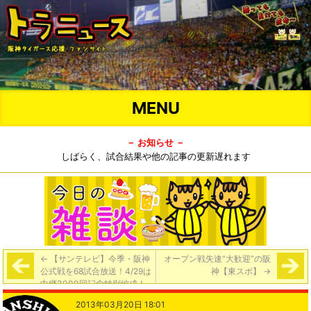
MENU
－ お知らせ －
しばらく、試合結果や他の記事の更新遅れます
←
【サンテレビ】今季・阪神
オープン戦失速“大歓迎”の阪
公式戦を68試合放送！4/29は
神【東スポ】
→
中継3000回記念特別編成！
2013年03月20日 18:01