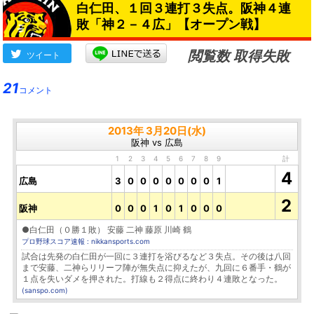
白仁田、１回３連打３失点。阪神４連
敗「神２－４広」【オープン戦】
閲覧数 取得失敗
ツイート
21
コメント
2013年 3月20日(水)
阪神 vs 広島
1
2
3
4
5
6
7
8
9
計
4
広島
3
0
0
0
0
0
0
0
1
2
阪神
0
0
0
1
0
1
0
0
0
●白仁田（０勝１敗） 安藤 二神 藤原 川崎 鶴
プロ野球スコア速報 : nikkansports.com
試合は先発の白仁田が一回に３連打を浴びるなど３失点。その後は八回
まで安藤、二神らリリーフ陣が無失点に抑えたが、九回に６番手・鶴が
１点を失いダメを押された。打線も２得点に終わり４連敗となった。
(sanspo.com)