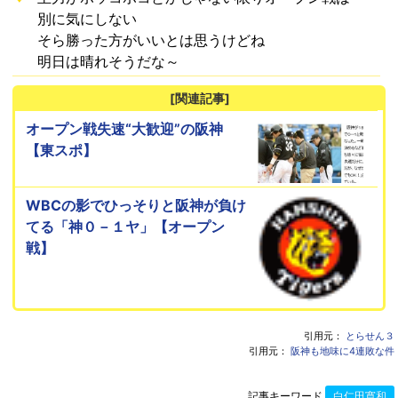
別に気にしない
そら勝った方がいいとは思うけどね
明日は晴れそうだな～
[関連記事]
オープン戦失速“大歓迎”の阪神
【東スポ】
WBCの影でひっそりと阪神が負け
てる「神０－１ヤ」【オープン
戦】
引用元：
とらせん３
引用元：
阪神も地味に4連敗な件
記事キーワード
白仁田寛和