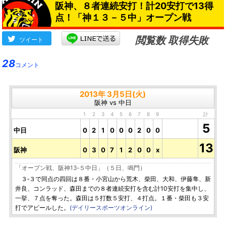
阪神、８者連続安打！計20安打で13得
点！「神１３－５中」オープン戦
閲覧数 取得失敗
ツイート
28
コメント
2013年 3月5日(火)
阪神 vs 中日
1
2
3
4
5
6
7
8
9
計
5
中日
0
2
1
0
0
0
2
0
0
13
阪神
0
3
0
7
1
2
0
0
x
「オープン戦、阪神13‐５中日」（５日、鳴門）
３‐３で同点の四回は８番・小宮山から荒木、柴田、大和、伊藤隼、新
井良、コンラッド、森田までの８者連続安打を含む計10安打を集中し、
一挙、７点を奪った。森田は５打数５安打、４打点。１番・柴田も３安
打でアピールした。
(デイリースポーツオンライン)