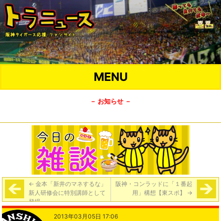
MENU
－ お知らせ －
←
金本「新井のマネするな」
阪神・コンラッドに「１番起
新人研修会に特別講師として
用」構想【東スポ】
→
登場
2013年03月05日 17:06