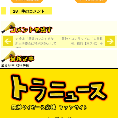
28
件のコメント
←
金本「新井のマネするな」
阪神・コンラッドに「１番起
新人研修会に特別講師として
用」構想【東スポ】
→
登場
最新記事 取得失敗