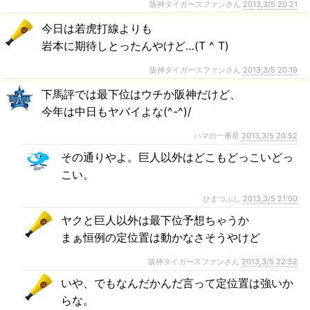
阪神タイガースファンさん
2013,3/5 20:21
今日は若虎打線よりも
岩本に期待しとったんやけど…(T ^ T)
阪神タイガースファンさん
2013,3/5 20:19
下馬評では最下位はウチか阪神だけど、
今年は中日もヤバイよな(^-^)/
ハマの一番星
2013,3/5 20:52
その通りやよ。巨人以外はどこもどっこいどっ
こい。
ひまつぶし
2013,3/5 21:00
ヤクと巨人以外は最下位予想ちゃうか
まぁ恒例の定位置は動かなさそうやけど
阪神タイガースファンさん
2013,3/5 22:52
いや、でもなんだかんだ言って定位置は強いか
らな。