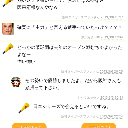
因果応報なんやなw
阪神タイガースファンさん
2013,3/6 15:37
確実に「主力」と言える選手っていたっけ？？？？
夢が好き!!!!!!!
2013,3/6 17:04
どっかの某球団は去年のオープン戦むちゃよかった
よなー
怖い怖い
阪神タイガースファンさん
2013,3/6 20:25
その勢いで優勝しましたよ。だから阪神さんも
頑張って下さい。
シャウエッセン
2013,3/6 20:31
日本シリーズで会えるといいですね。
阪神タイガースファンさん
2013,3/6 22:24
↑上再読み込み
↓下再読み込み