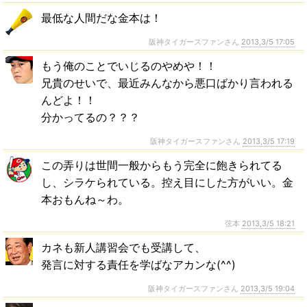
最低な人間だな金本は！
阪神タイガースファンさん
2013,3/5 17:05
もう俺のことでいじるのやめや！！
兄貴のせいで、最近みんなから悪口ばかり言われる
んどよ！！
分かってるの？？？
阪神タイガースファンさん
2013,3/5 17:19
この弄りは世間一般からもう完全に飽きられてる
し、シラケられている。控え目にした方がいい。金
本おもんね～わ。
弦本
2013,3/5 18:21
カネも新人講習会でも受講して、
発言に対する責任を学ばなアカンな(^^)
阪神タイガースファンさん
2013,3/5 19:04