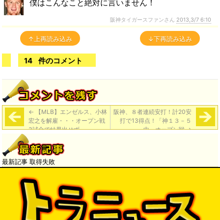
僕はこんなこと絶対に言いません！
阪神タイガースファンさん
2013,3/7 6:10
↑上再読み込み
↓下再読み込み
14
件のコメント
←
【MLB】エンゼルス、小林
阪神、８者連続安打！計20安
宏之を解雇・・・オープン戦
打で13得点！「神１３－５
3試合で結果出せず
中」オープン戦
→
最新記事 取得失敗