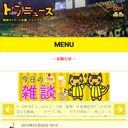
MENU
－ お知らせ －
←
【MLB】エンゼルス、小林
阪神、８者連続安打！計20安
宏之を解雇・・・オープン戦
打で13得点！「神１３－５
3試合で結果出せず
中」オープン戦
→
2013年03月05日 16:13