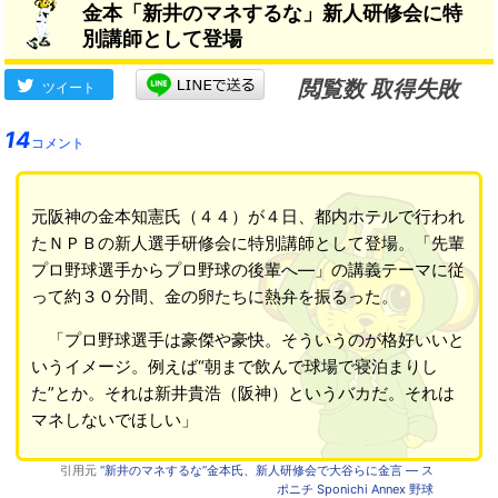
金本「新井のマネするな」新人研修会に特
別講師として登場
閲覧数 取得失敗
ツイート
14
コメント
元阪神の金本知憲氏（４４）が４日、都内ホテルで行われ
たＮＰＢの新人選手研修会に特別講師として登場。「先輩
プロ野球選手からプロ野球の後輩へ―」の講義テーマに従
って約３０分間、金の卵たちに熱弁を振るった。
「プロ野球選手は豪傑や豪快。そういうのが格好いいと
いうイメージ。例えば“朝まで飲んで球場で寝泊まりし
た”とか。それは新井貴浩（阪神）というバカだ。それは
マネしないでほしい」
引用元
“新井のマネするな”金本氏、新人研修会で大谷らに金言 ― ス
ポニチ Sponichi Annex 野球