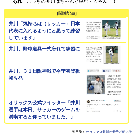
あれ、こっちの井川はちゃんと喋れてるやん！！
[関連記事]
井川「気持ちは（サッカー）日本
代表に入れるようにと思って練習
しています」
井川、野球道具一式忘れて練習に
井川、３１日阪神戦で今季初登板
初先発
オリックス公式ツイッター「井川
選手は本日、サッカーのゲームを
満喫すると仰っていました。」
引用元：
オリックス井川の滑舌が酷い件