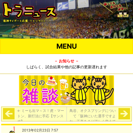
MENU
－ お知らせ －
しばらく、試合結果や他の記事の更新遅れます
←
ミーも出マ～ス！虎・マー
鳥谷、オクスプリングについ
トン、新打法に手応【サンス
て「阪神にいた選手ですよ
ポ】
ね。正直あまり詳しく覚えて
いないですが、打てるように
2013年02月23日 7:57
頑張ります」
→