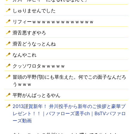
しゅりませんでした
リフィーｗｗｗｗｗｗｗｗｗｗｗｗｗ
滑舌悪すぎやろ
滑舌どうなっとんね
なんやこれ
クッソワロタｗｗｗｗｗ
冒頭の平野(顎)にも草生えた。何でこの面子なんだろ
うｗｗｗ
平野がんばっとるやん
2013謹賀新年！ 井川投手から新年のご挨拶と豪華プ
レゼント！！｜バファローズ選手ch｜BsTV:バファロ
ーズ動画