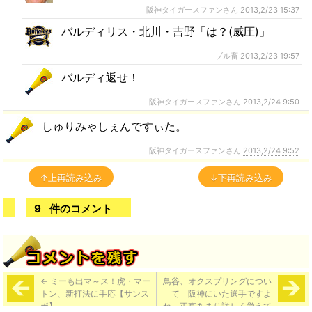
阪神タイガースファンさん
2013,2/23 15:37
バルディリス・北川・吉野「は？(威圧)」
ブル畜
2013,2/23 19:57
バルディ返せ！
阪神タイガースファンさん
2013,2/24 9:50
しゅりみゃしぇんですぃた。
阪神タイガースファンさん
2013,2/24 9:52
↑上再読み込み
↓下再読み込み
9
件のコメント
←
ミーも出マ～ス！虎・マー
鳥谷、オクスプリングについ
トン、新打法に手応【サンス
て「阪神にいた選手ですよ
ポ】
ね。正直あまり詳しく覚えて