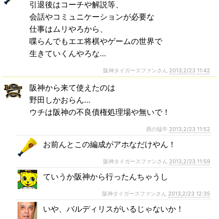
引退後はコーチや解説等、
会話やコミュニケーションが必要な
仕事はムリやろから、
喋らんでもエエ将棋やゲームの世界で
生きていくんやろな…
阪神タイガースファンさん
2013,2/23 11:42
阪神から来て使えたのは
野田しかおらん…
ウチは阪神の不良債権処理場や無いで！
西の猛牛
2013,2/23 11:52
お前んとこの編成がアホなだけやん！
阪神タイガースファンさん
2013,2/23 11:59
ていうか阪神から行ったんちゃうし
阪神タイガースファンさん
2013,2/23 12:35
いや、バルディリスがいるじゃないか！