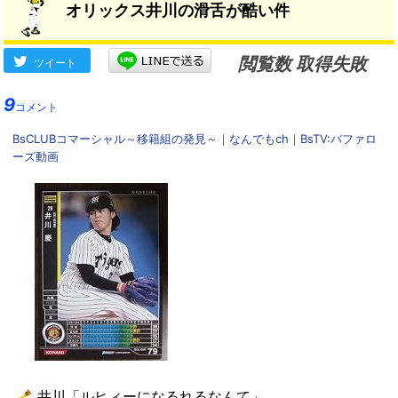
オリックス井川の滑舌が酷い件
閲覧数 取得失敗
ツイート
9
コメント
BsCLUBコマーシャル～移籍組の発見～｜なんでもch｜BsTV:バファロ
ーズ動画
井川「ルヒィーになるれるなんて」