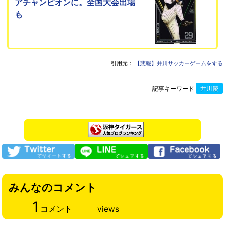
アチャンピオンに。全国大会出場
も
引用元：
【悲報】井川サッカーゲームをする
記事キーワード
井川慶
みんなのコメント
1
コメント
views