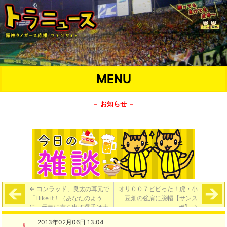
MENU
－ お知らせ －
←
コンラッド、良太の耳元で
オリ００７ビビった！虎・小
「I like it！（あなたのよう
豆畑の強肩に脱帽【サンス
に、元気に声を出す選手は大
ポ】
→
好きだよ）」 良太「voice
2013年02月06日 13:04
only（僕には声しかないか