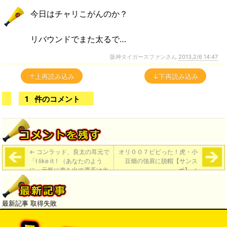
今日はチャリこがんのか？
リバウンドでまた太るで…
阪神タイガースファンさん
2013,2/6 14:47
↑上再読み込み
↓下再読み込み
1
件のコメント
←
コンラッド、良太の耳元で
オリ００７ビビった！虎・小
「I like it！（あなたのよう
豆畑の強肩に脱帽【サンス
に、元気に声を出す選手は大
ポ】
→
好きだよ）」 良太「voice
only（僕には声しかないか
ら）」
最新記事 取得失敗