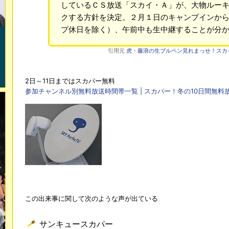
しているＣＳ放送「スカイ・Ａ」が、大物ルーキ
クする方針を決定。２月１日のキャンプインか
プ休日を除く）、午前中も生中継することが分
引用元
虎・藤浪の生ブルペン見れまっせ！スカイ・Ａ
2日～11日まではスカパー無料
参加チャンネル別無料放送時間帯一覧 | スカパー！冬の10日間無
この出来事に関して次のような声が出ている
サンキュースカパー