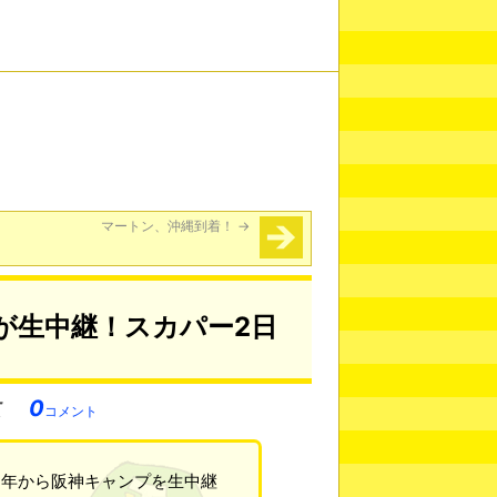
マートン、沖縄到着！
→
が生中継！スカパー2日
0
コメント
年から阪神キャンプを生中継