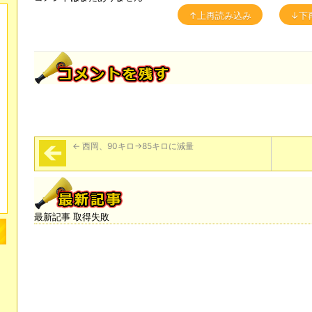
↑上再読み込み
↓下
←
西岡、90キロ→85キロに減量
最新記事 取得失敗