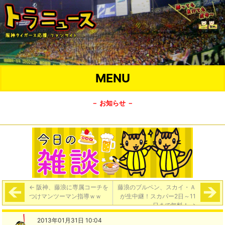
MENU
－ お知らせ －
←
阪神、藤浪に専属コーチを
藤浪のブルペン、スカイ・Ａ
つけマンツーマン指導ｗｗ
が生中継！スカパー2日～11
日まで無料！
→
2013年01月31日 10:04