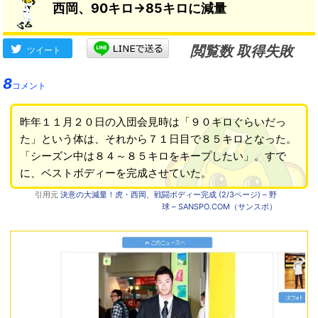
西岡、90キロ→85キロに減量
閲覧数 取得失敗
ツイート
8
コメント
昨年１１月２０日の入団会見時は「９０キロぐらいだっ
た」という体は、それから７１日目で８５キロとなった。
「シーズン中は８４～８５キロをキープしたい」。すで
に、ベストボディーを完成させていた。
引用元
決意の大減量！虎・西岡、戦闘ボディー完成 (2/3ページ) – 野
球 – SANSPO.COM（サンスポ）