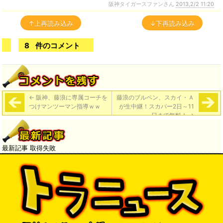
阪神タイガースファンさん
2013,2/2 11:20
↑上再読み込み
↓下再読み込み
8
件のコメント
←
阪神、藤浪に専属コーチを
藤浪のブルペン、スカイ・Ａ
つけマンツーマン指導ｗｗ
が生中継！スカパー2日～11
日まで無料！
→
最新記事 取得失敗