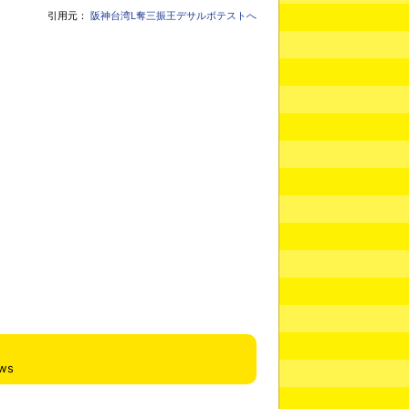
引用元：
阪神台湾L奪三振王デサルボテストへ
ews