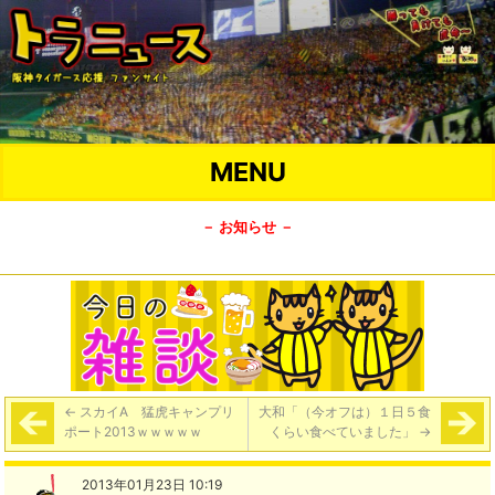
MENU
－ お知らせ －
←
スカイA 猛虎キャンプリ
大和「（今オフは）１日５食
ポート2013ｗｗｗｗｗ
くらい食べていました」
→
2013年01月23日 10:19