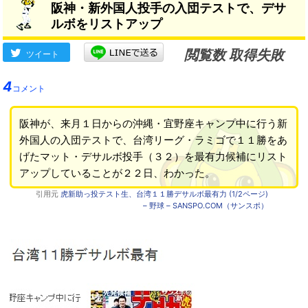
阪神・新外国人投手の入団テストで、デサ
ルボをリストアップ
閲覧数 取得失敗
ツイート
4
コメント
阪神が、来月１日からの沖縄・宜野座キャンプ中に行う新
外国人の入団テストで、台湾リーグ・ラミゴで１１勝をあ
げたマット・デサルボ投手（３２）を最有力候補にリスト
アップしていることが２２日、わかった。
引用元
虎新助っ投テスト生、台湾１１勝デサルボ最有力 (1/2ページ)
– 野球 – SANSPO.COM（サンスポ）