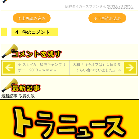
阪神タイガースファンさん
2013,1/23 20:55
↑上再読み込み
↓下再読み込み
4
件のコメント
←
スカイA 猛虎キャンプリ
大和「（今オフは）１日５食
ポート2013ｗｗｗｗｗ
くらい食べていました」
→
最新記事 取得失敗