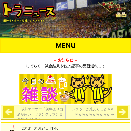
MENU
－ お知らせ －
しばらく、試合結果や他の記事の更新遅れます
←
坂井オーナー「例年より出
コンラッドが来んらっどｗｗ
足が悪い」ファンクラブ会員
ｗｗｗｗｗｗｗｗｗｗ
→
の伸び悩み嘆く
2013年01月27日 11:46