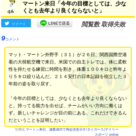
マートン来日「今年の目標としては、少な
くとも去年より良くならないと」
閲覧数 取得失敗
ツイート
9
コメント
マット・マートン外野手（３１）が２６日、関西国際空港
着の大韓航空機で来日。米国での自主トレでは、体に柔軟
性を持たせる練習に時間を割き、体重１００キロと昨年よ
り５キロ絞り込んだ。２１４安打の日本記録を樹立した３
年前の姿を取り戻す。
「今年の目標としては、少なくとも去年より良くならない
と。持ってる能力を出せば、チームがいい方向に働くは
ず。新しいチャレンジが目の前にある。これだけできるん
だということを証明したい」
引用元
マートン来日、減量成功で再起決意示す/タイガース/デイリー
スポーツ online