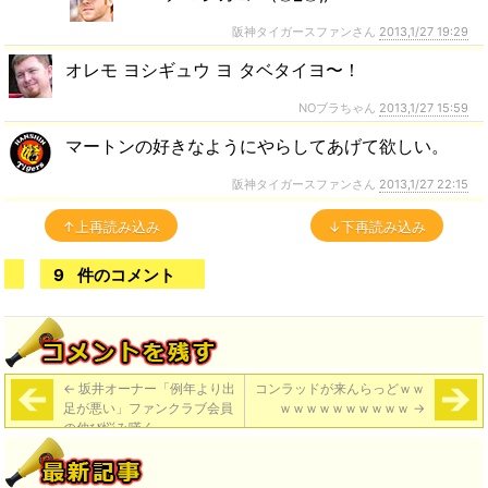
阪神タイガースファンさん
2013,1/27 19:29
オレモ ヨシギュウ ヨ タベタイヨ〜！
NOブラちゃん
2013,1/27 15:59
マートンの好きなようにやらしてあげて欲しい。
阪神タイガースファンさん
2013,1/27 22:15
↑上再読み込み
↓下再読み込み
9
件のコメント
←
坂井オーナー「例年より出
コンラッドが来んらっどｗｗ
足が悪い」ファンクラブ会員
ｗｗｗｗｗｗｗｗｗｗ
→
の伸び悩み嘆く