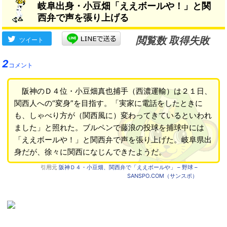
岐阜出身・小豆畑「ええボールや！」と関
西弁で声を張り上げる
閲覧数 取得失敗
ツイート
2
コメント
阪神のＤ４位・小豆畑真也捕手（西濃運輸）は２１日、
関西人への“変身”を目指す。「実家に電話をしたときに
も、しゃべり方が（関西風に）変わってきているといわれ
ました」と照れた。ブルペンで藤浪の投球を捕球中には
「ええボールや！」と関西弁で声を張り上げた。岐阜県出
身だが、徐々に関西になじんできたようだ。
引用元
阪神Ｄ４・小豆畑、関西弁で「ええボールや」 – 野球 –
SANSPO.COM（サンスポ）