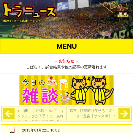
MENU
－ お知らせ －
しばらく、試合結果や他の記事の更新遅れます
←
山田、小豆畑について「キ
高宮、阿部斬り任せろ！左キ
ャッチングが下手くそ。あれ
ラー宣言【サンスポ】
→
じゃあ、藤浪が肩を壊しちゃ
うよ」
2013年01月22日 16:02