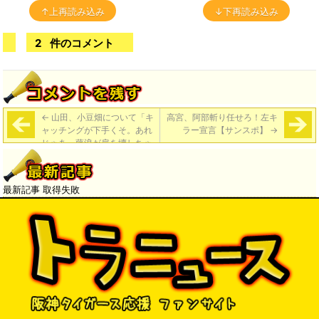
↑上再読み込み
↓下再読み込み
2
件のコメント
←
山田、小豆畑について「キ
高宮、阿部斬り任せろ！左キ
ャッチングが下手くそ。あれ
ラー宣言【サンスポ】
→
じゃあ、藤浪が肩を壊しちゃ
うよ」
最新記事 取得失敗