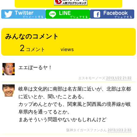
みんなのコメント
2
コメント
views
エエぼーるヤ！
エスキモーノーズ
2013,1/22 21:32
岐阜は文化的に南部は名古屋に近いが、北部は京都
に近いとか、聞いたことある。
カップめんとかでも、関東風と関西風の境界線が岐
阜県内を通ってるとか。
まあそういう問題やないかもしれんけど
阪神タイガースファンさん
2013,1/23 2:32