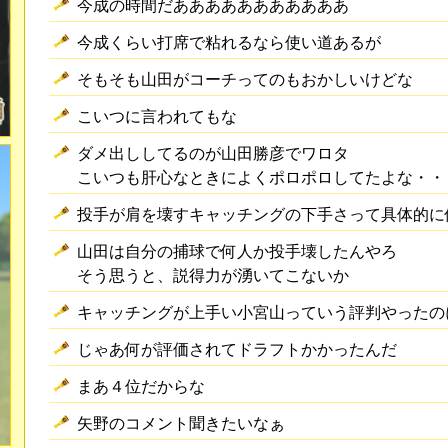
今成の時間だあああああああああああ
今成くらい打席で粘れるなら使い道あるが
そもそも山田がコーチってのもおかしいけどな
こいつに言われてもな
ダメ出ししてるのが山田勝彦でワロタ
こいつも肝心なときによくポロポロしてたよな・・
投手が肩を壊すキャッチングの下手さって具体的に
山田は自分の捕球で何人か投手壊したんやろ
そう思うと、説得力が湧いてこないか
キャッチングが上手い小宮山っていう評判やったの
じゃあ何が評価されてドラフトかかったんだ
まあ４位だからな
矢野のコメント聞きたいなぁ