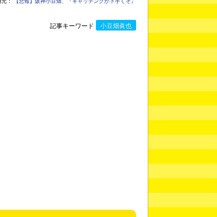
用元：
【悲報】阪神小豆畑、『キャッチングが下手くそ』
記事キーワード
小豆畑眞也