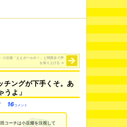
・小豆畑「ええボールや！」と関西弁で声
を張り上げる
→
ッチングが下手くそ。あ
ゃうよ」
16
コメント
田コーチは小豆畑を注視して