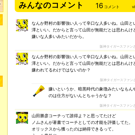
みんなのコメント
16
コメント
v
なんか野村の影響強い人って辛口な人多いね。山田と
澤といい。だからと言って山田が無能だとは思わんけ
嫌いな人多いみたいだから。
阪神タイガースファン
なんか野村の影響強い人って辛口な人多いね。山田と
澤といい。だからと言って山田が無能だとは思わんけ
嫌われてるわけではないのか？
阪神タイガースファン
嫌いというか、暗黒時代の象徴みたいなもん
のは仕方がないんとちゃうかな？
阪神タイガースファン
山田勝彦コーチって誰得よ？と思ってたけど
ノムさんが著書でコーチとしての才能を評価してた。
オリックスから獲ったのは納得できるって。