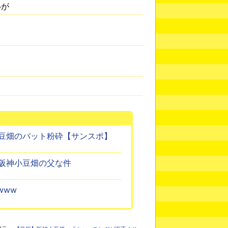
いが
豆畑のバット粉砕【サンスポ】
阪神小豆畑の父な件
www