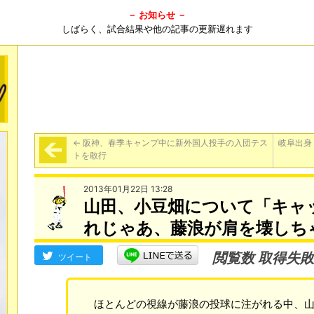
－ お知らせ －
しばらく、試合結果や他の記事の更新遅れます
←
阪神、春季キャンプ中に新外国人投手の入団テス
岐阜出身
トを敢行
2013年01月22日 13:28
山田、小豆畑について「キャ
れじゃあ、藤浪が肩を壊しち
閲覧数 取得失敗
ツイート
ほとんどの視線が藤浪の投球に注がれる中、山