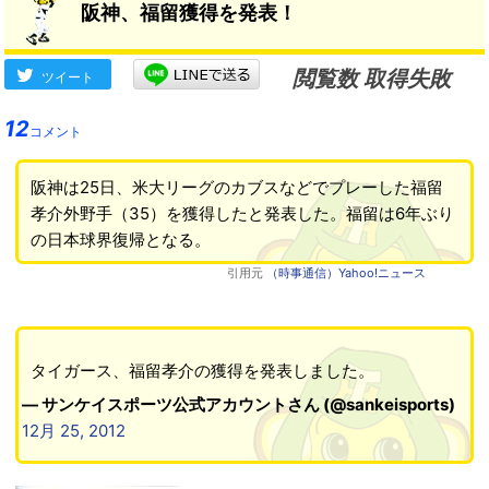
阪神、福留獲得を発表！
閲覧数 取得失敗
ツイート
12
コメント
阪神は25日、米大リーグのカブスなどでプレーした福留
孝介外野手（35）を獲得したと発表した。福留は6年ぶり
の日本球界復帰となる。
引用元
（時事通信）Yahoo!ニュース
タイガース、福留孝介の獲得を発表しました。
— サンケイスポーツ公式アカウントさん (@sankeisports)
12月 25, 2012