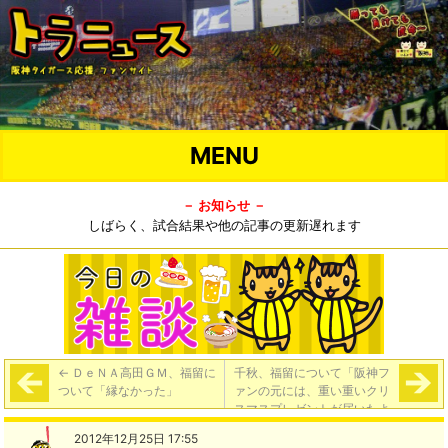
MENU
－ お知らせ －
しばらく、試合結果や他の記事の更新遅れます
←
ＤｅＮＡ高田ＧＭ、福留に
千秋、福留について「阪神フ
ついて「縁なかった」
ァンの元には、重い重いクリ
スマスプレゼントが届いたよ
うです」
→
2012年12月25日 17:55