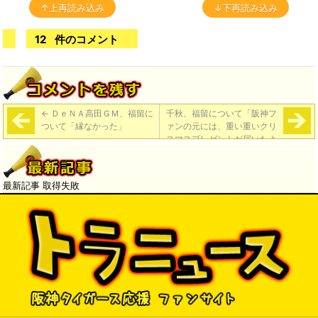
↑上再読み込み
↓下再読み込み
12
件のコメント
←
ＤｅＮＡ高田ＧＭ、福留に
千秋、福留について「阪神フ
ついて「縁なかった」
ァンの元には、重い重いクリ
スマスプレゼントが届いたよ
うです」
→
最新記事 取得失敗