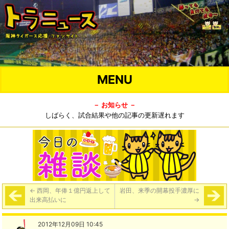
MENU
－ お知らせ －
しばらく、試合結果や他の記事の更新遅れます
←
西岡、年俸１億円返上して
岩田、来季の開幕投手濃厚に
出来高払いに
→
2012年12月09日 10:45