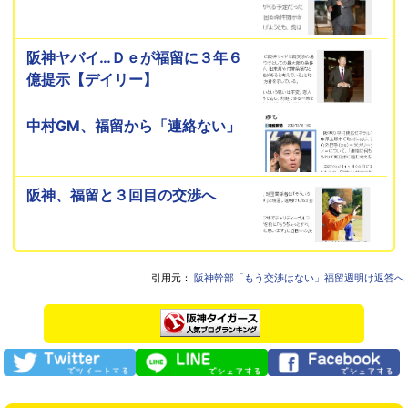
阪神ヤバイ…Ｄｅが福留に３年６
億提示【デイリー】
中村GM、福留から「連絡ない」
阪神、福留と３回目の交渉へ
引用元：
阪神幹部「もう交渉はない」福留週明け返答へ