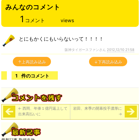
みんなのコメント
1
コメント
views
とにもかくにもいらないって！！！！
阪神タイガースファンさん
2012,12/10 21:58
↑上再読み込み
↓下再読み込み
1
件のコメント
←
西岡、年俸１億円返上して
岩田、来季の開幕投手濃厚に
出来高払いに
→
最新記事 取得失敗