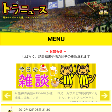
MENU
－ お知らせ －
しばらく、試合結果や他の記事の更新遅れます
←
阪神の英語wikipediaが猛
球児、カブスと2年契約950万
虎魂に溢れている
ドル。セットアッパーとして
起用される見込み
→
2012年12月08日 21:30