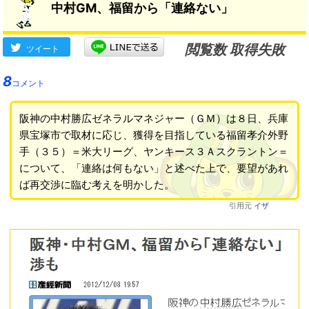
中村GM、福留から「連絡ない」
閲覧数 取得失敗
ツイート
8
コメント
阪神の中村勝広ゼネラルマネジャー（ＧＭ）は８日、兵庫
県宝塚市で取材に応じ、獲得を目指している福留孝介外野
手（３５）＝米大リーグ、ヤンキース３Ａスクラントン＝
について、「連絡は何もない」と述べた上で、要望があれ
ば再交渉に臨む考えを明かした。
引用元
イザ