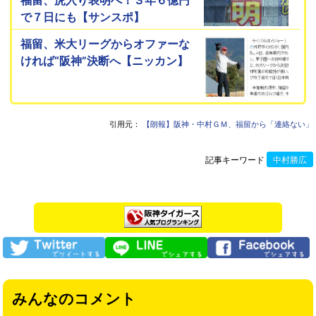
で７日にも【サンスポ】
福留、米大リーグからオファーな
ければ“阪神”決断へ【ニッカン】
引用元：
【朗報】阪神・中村ＧＭ、福留から「連絡ない」
記事キーワード
中村勝広
みんなのコメント