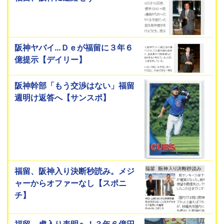
阪神ヤバイ…Ｄｅが福留に３年６
億提示【デイリー】
阪神幹部「もう交渉はない」福留
週明け返答へ【サンスポ】
福留、阪神入り決断秒読み。メジ
ャーからオファーなし【スポニ
チ】
福留、虎入り表明へ！３年６億円