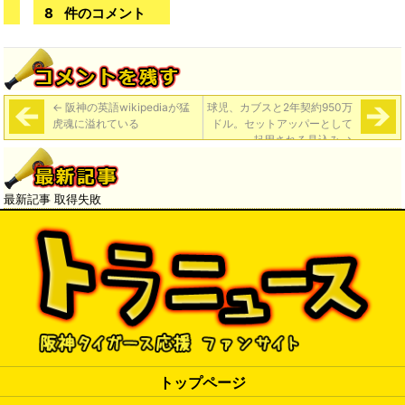
8
件のコメント
←
阪神の英語wikipediaが猛
球児、カブスと2年契約950万
虎魂に溢れている
ドル。セットアッパーとして
起用される見込み
→
最新記事 取得失敗
トップページ