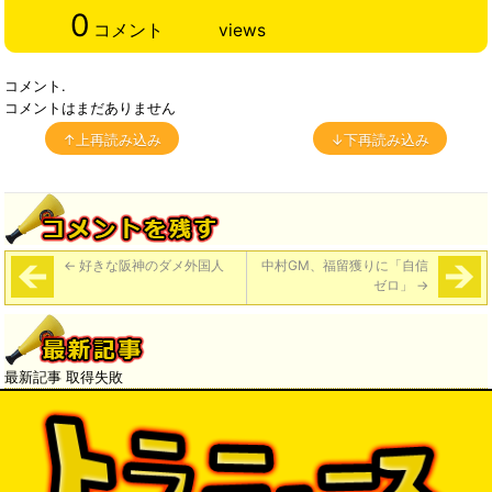
0
コメント
views
コメント.
コメントはまだありません
↑上再読み込み
↓下再読み込み
←
好きな阪神のダメ外国人
中村GM、福留獲りに「自信
ゼロ」
→
最新記事 取得失敗