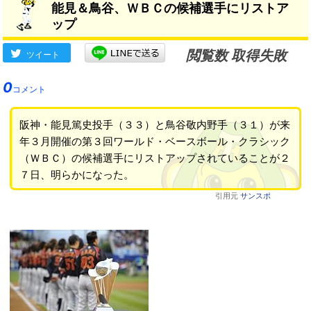
能見＆鳥谷、ＷＢＣの候補選手にリストア
ップ
閲覧数 取得失敗
ツイート
0
コメント
阪神・能見篤史投手（３３）と鳥谷敬内野手（３１）が来
年３月開催の第３回ワールド・ベースボール・クラシック
（ＷＢＣ）の候補選手にリストアップされていることが２
７日、明らかになった。
引用元
サンスポ