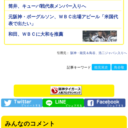
筒井、キューバ戦代表メンバー入りへ
元阪神・ボーグルソン、ＷＢＣ出場アピール「米国代
表で出たい」
和田、ＷＢＣに大和を推薦
引用元：
阪神・能見＆鳥谷、浩二ジャパン入りへ
記事キーワード
能見篤史
鳥谷敬
みんなのコメント