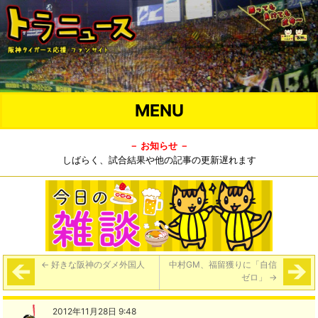
MENU
－ お知らせ －
しばらく、試合結果や他の記事の更新遅れます
←
好きな阪神のダメ外国人
中村GM、福留獲りに「自信
ゼロ」
→
2012年11月28日 9:48