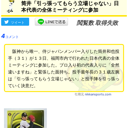
筒井「引っ張ってもらう立場じゃない」日
本代表の全体ミーティングに参加
閲覧数 取得失敗
ツイート
4
コメント
阪神から唯一、侍ジャパンメンバー入りした筒井和也投
手（３１）が１３日、福岡市内で行われた日本代表の全体
ミーティングに参加した。プロ入り初の代表入りに「全然
違いますね」と緊張した面持ち。投手最年長の３１歳左腕
は「引っ張ってもらう立場じゃない」と投手陣を引っ張っ
ていく決意だ。
引用元
nikkansports.com