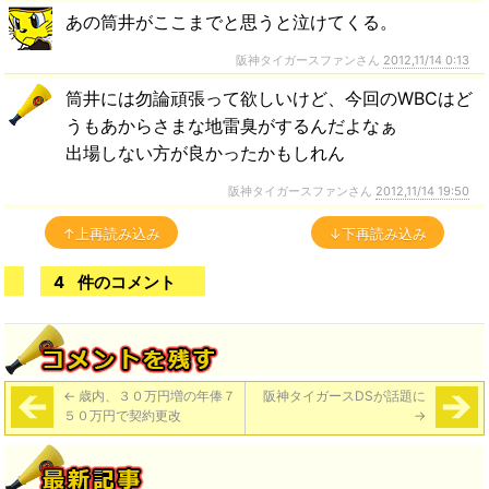
あの筒井がここまでと思うと泣けてくる。
阪神タイガースファンさん
2012,11/14 0:13
筒井には勿論頑張って欲しいけど、今回のWBCはど
うもあからさまな地雷臭がするんだよなぁ
出場しない方が良かったかもしれん
阪神タイガースファンさん
2012,11/14 19:50
↑上再読み込み
↓下再読み込み
4
件のコメント
←
歳内、３０万円増の年俸７
阪神タイガースDSが話題に
５０万円で契約更改
→