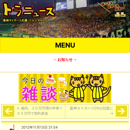
MENU
－ お知らせ －
←
歳内、３０万円増の年俸７
阪神タイガースDSが話題に
５０万円で契約更改
→
2012年11月13日 21:34