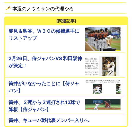
本選のノウミサンの代理やろ
[関連記事]
能見＆鳥谷、ＷＢＣの候補選手に
リストアップ
2月26日、侍ジャパンVS 和田阪神
が決定！
筒井がいなかったことに【侍ジャ
パン】
筒井、２死から２連打され12球で
降板【侍ジャパン】
筒井、キューバ戦代表メンバー入りへ