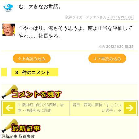
む、大きなお世話。
阪神タイガースファンさん
2012,11/19 18:16
↑やっぱり。俺もそう思うよ。南よ正当な評価して
やれよ、社長やろ。
虎吉
2012,11/20 18:32
↑上再読み込み
↓下再読み込み
3
件のコメント
←
阪神紅白戦で13四球。岩
岩田、西岡に期待「すごくい
本・伊藤和らに罰走
い選手」
→
最新記事 取得失敗