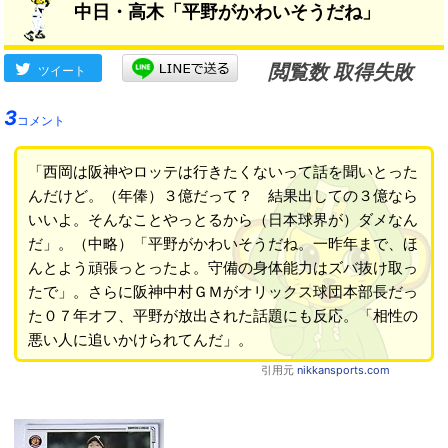
中日・高木「平野がかわいそうだね」
閲覧数 取得失敗
ツイート
3
コメント
「西岡は阪神やロッテは行きたくないって話を聞いとった
んだけど。（年俸）３億だって？ 結果出しての３億なら
いいよ。そんなことやっとるから（日本球界が）ダメなん
だ」。（中略）「平野がかわいそうだね。一昨年まで、ほ
んとよう頑張っとったよ。守備の身体能力はズバ抜け取っ
たで」。さらに阪神中村ＧＭがオリックス球団本部長だっ
た０７年オフ、平野が放出された話題にも反応。「相性の
悪い人に追いかけられてんだ」。
引用元
nikkansports.com