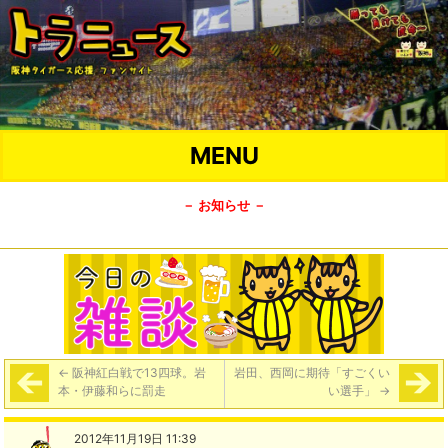
MENU
－ お知らせ －
←
阪神紅白戦で13四球。岩
岩田、西岡に期待「すごくい
本・伊藤和らに罰走
い選手」
→
2012年11月19日 11:39