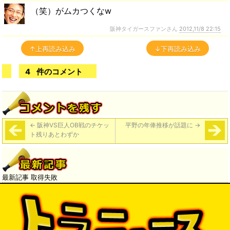
（笑）がムカつくなw
阪神タイガースファンさん
2012,11/8 22:15
↑上再読み込み
↓下再読み込み
4
件のコメント
←
阪神VS巨人OB戦のチケッ
平野の年俸推移が話題に
→
ト残りあとわずか
最新記事 取得失敗