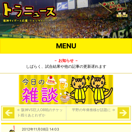
MENU
－ お知らせ －
しばらく、試合結果や他の記事の更新遅れます
←
阪神VS巨人OB戦のチケッ
平野の年俸推移が話題に
→
ト残りあとわずか
2012年11月08日 14:03