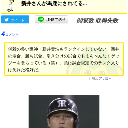
新井さんが馬鹿にされてる…
閲覧数 取得失敗
ツイート
4
コメント
併殺の多い阪神・新井貴浩もランクインしていない。新井
の場合、勝ち試合、引き分けの試合でもまんべんなくゲッ
ツーを食らっている（笑）。負け試合限定でのランク入り
は免れた格好だ。
引用元
アサ芸＋