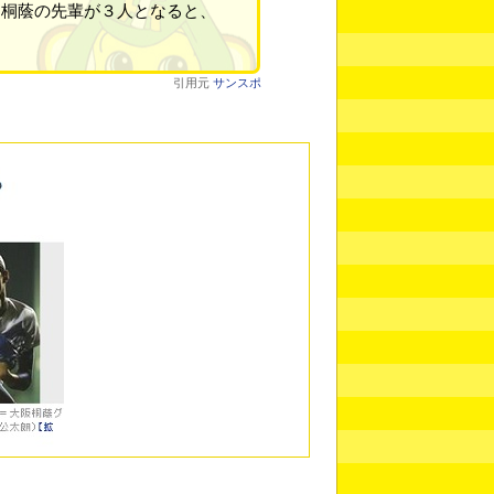
、桐蔭の先輩が３人となると、
」
引用元
サンスポ