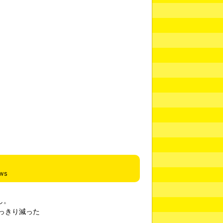
ews
し。
っきり減った