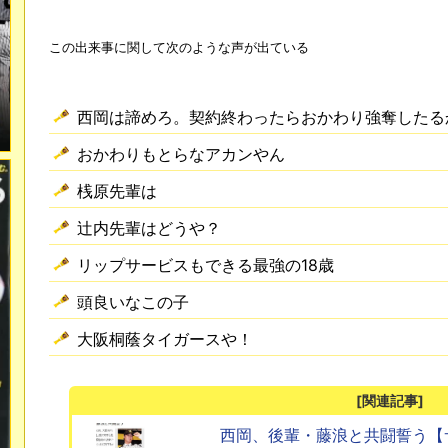
この出来事に関して次のような声が出ている
西岡は諦めろ。契約終わったらおかわり強奪したる
おかわりもとらなアカンやん
桟原先輩は
辻内先輩はどうや？
リップサービスもできる最強の18歳
頭良いなこの子
大阪桐蔭タイガースや！
[関連記事]
西岡、後輩・藤浪と共闘誓う【