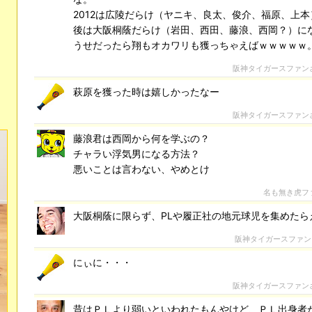
2012は広陵だらけ（ヤニキ、良太、俊介、福原、上
後は大阪桐蔭だらけ（岩田、西田、藤浪、西岡？）に
うせだったら翔もオカワリも獲っちゃえばｗｗｗｗｗ
阪神タイガースファン
萩原を獲った時は嬉しかったなー
阪神タイガースファン
藤浪君は西岡から何を学ぶの？
チャラい浮気男になる方法？
悪いことは言わない、やめとけ
名も無き虎フ
大阪桐蔭に限らず、PLや履正社の地元球児を集めたら
阪神タイガースファン
にぃに・・・
阪神タイガースファン
昔はＰＬより弱いといわれたもんやけど、ＰＬ出身者