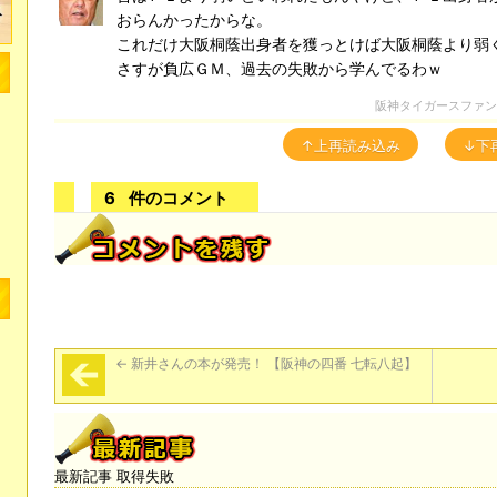
おらんかったからな。
これだけ大阪桐蔭出身者を獲っとけば大阪桐蔭より弱
さすが負広ＧＭ、過去の失敗から学んでるわｗ
阪神タイガースファ
↑上再読み込み
↓下
6
件のコメント
←
新井さんの本が発売！ 【阪神の四番 七転八起】
最新記事 取得失敗