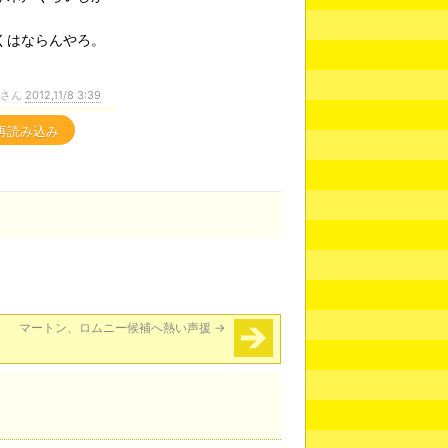
くはならんやろ。
ンさん
2012,11/8 3:39
再読み込み
マートン、ロムニー候補へ熱い声援
→