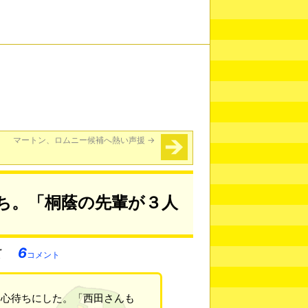
マートン、ロムニー候補へ熱い声援
→
ち。「桐蔭の先輩が３人
6
コメント
を心待ちにした。「西田さんも