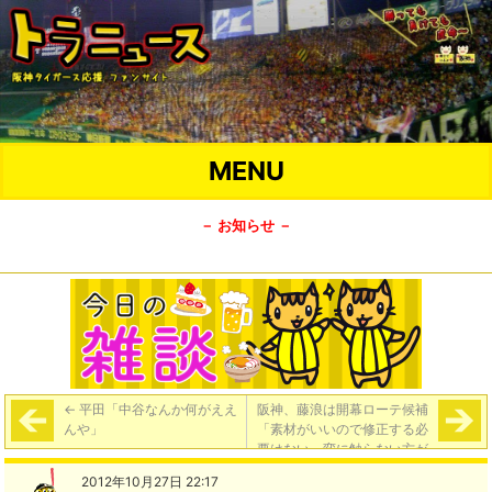
MENU
－ お知らせ －
←
平田「中谷なんか何がええ
阪神、藤浪は開幕ローテ候補
んや」
「素材がいいので修正する必
要はない。変に触らない方が
いい」
→
2012年10月27日 22:17