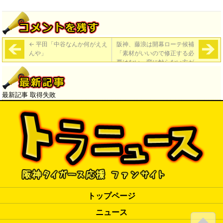
←
平田「中谷なんか何がええ
阪神、藤浪は開幕ローテ候補
んや」
「素材がいいので修正する必
要はない。変に触らない方が
いい」
→
最新記事 取得失敗
トップページ
ニュース