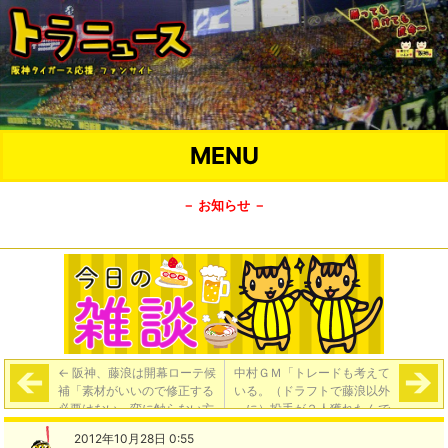
MENU
－ お知らせ －
←
阪神、藤浪は開幕ローテ候
中村ＧＭ「トレードも考えて
補「素材がいいので修正する
いる。（ドラフトで藤浪以外
必要はない。変に触らない方
に）投手が２人獲れたんで
がいい」
ね」
→
2012年10月28日 0:55