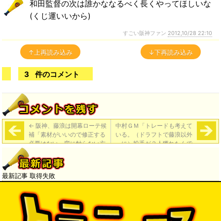
和田監督の次は誰かななるべく長くやってほしいな
(くじ運いいから)
すごい阪神ファン
2012,10/28 22:10
↑上再読み込み
↓下再読み込み
3
件のコメント
←
阪神、藤浪は開幕ローテ候
中村ＧＭ「トレードも考えて
補「素材がいいので修正する
いる。（ドラフトで藤浪以外
必要はない。変に触らない方
に）投手が２人獲れたんで
がいい」
ね」
→
最新記事 取得失敗