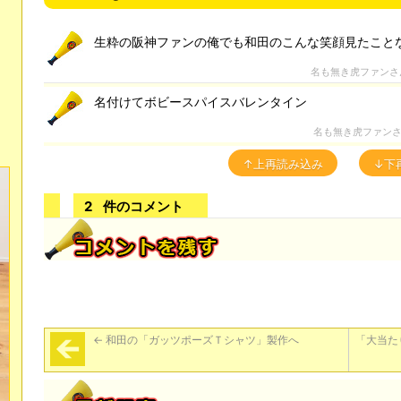
生粋の阪神ファンの俺でも和田のこんな笑顔見たこと
名も無き虎ファンさ
名付けてボビースパイスバレンタイン
名も無き虎ファン
↑上再読み込み
↓下
2
件のコメント
←
和田の「ガッツポーズＴシャツ」製作へ
「大当た