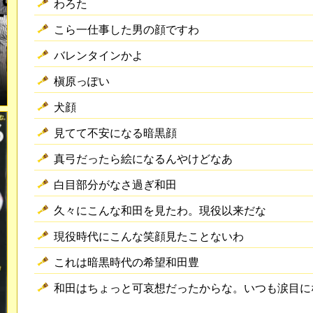
わろた
こら一仕事した男の顔ですわ
バレンタインかよ
槇原っぽい
犬顔
見てて不安になる暗黒顔
真弓だったら絵になるんやけどなあ
白目部分がなさ過ぎ和田
久々にこんな和田を見たわ。現役以来だな
現役時代にこんな笑顔見たことないわ
これは暗黒時代の希望和田豊
和田はちょっと可哀想だったからな。いつも涙目に