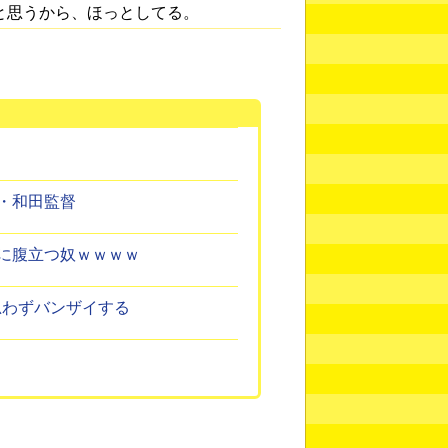
と思うから、ほっとしてる。
・和田監督
に腹立つ奴ｗｗｗｗ
思わずバンザイする