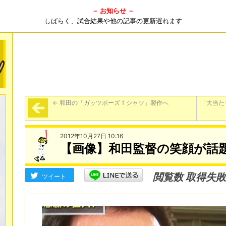
－ お知らせ －
しばらく、試合結果や他の記事の更新遅れます
←
和田の「ガッツポーズＴシャツ」製作へ
「大当た
2012年10月27日 10:16
【画像】和田監督の笑顔が話
閲覧数 取得失敗
ツイート