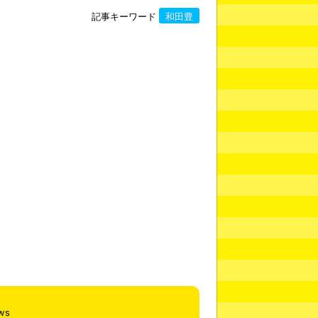
記事キーワード
和田豊
ws