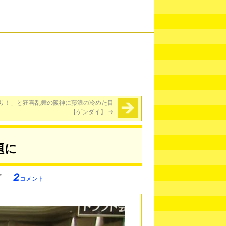
り！」と狂喜乱舞の阪神に藤浪の冷めた目
【ゲンダイ】
→
題に
2
コメント