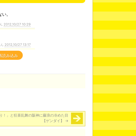
ない。
ん
2012,10/27 10:29
さん
2012,10/27 13:17
再読み込み
り！」と狂喜乱舞の阪神に藤浪の冷めた目
【ゲンダイ】
→