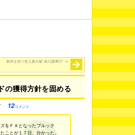
新井を待つ史上最大級“炎の護摩行”
→
ドの獲得方針を固める
12
コメント
イズをＦＡとなったブルック
めたことが１７日、分かった。