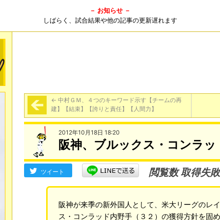
－ お知らせ －
しばらく、試合結果や他の記事の更新遅れます
←
中村ＧＭ、４つのキーワード示す【チームの再
建】【結束】【誇りと責任】【人間力】
2012年10月18日 18:20
阪神、ブルックス・コンラッ
閲覧数 取得失敗
ツイート
阪神が来季の新外国人として、米大リーグのレ
ス・コンラッド内野手（３２）の獲得方針を固