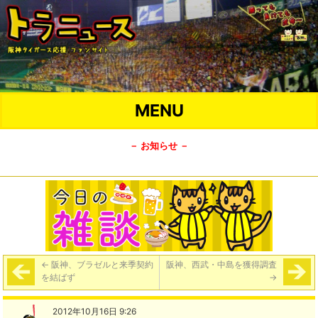
MENU
－ お知らせ －
←
阪神、ブラゼルと来季契約
阪神、西武・中島を獲得調査
を結ばず
→
2012年10月16日 9:26