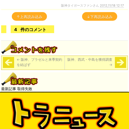
阪神タイガースファンさん
2012,11/18 12:17
↑上再読み込み
↓下再読み込み
4
件のコメント
←
阪神、ブラゼルと来季契約
阪神、西武・中島を獲得調査
を結ばず
→
最新記事 取得失敗