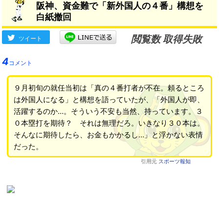
阪神、資金難で「新外国人の４番」構想を
白紙撤回
閲覧数 取得失敗
ツイート
4
コメント
９月初旬の就任当初は「真の４番打者が不在。頼るところ
は外国人になる」と構想を語っていたが、「外国人が即、
活躍するのか…。そういう不安も当然、持っています。３
０本塁打を期待？ それは無理だろ。いきなり３０本は。
そんなに期待したら、お金もかかるし…」と浮かない表情
だった。
引用元
スポーツ報知