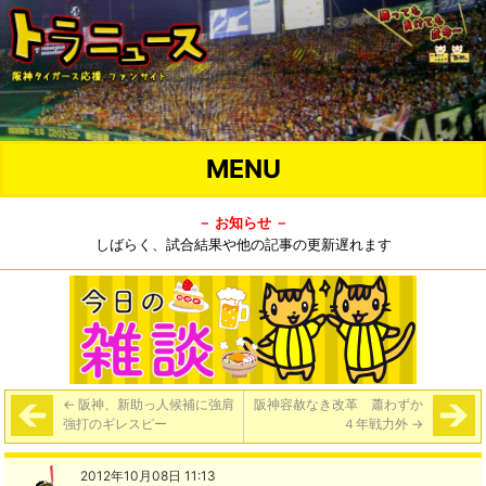
MENU
－ お知らせ －
しばらく、試合結果や他の記事の更新遅れます
←
阪神、新助っ人候補に強肩
阪神容赦なき改革 蕭わずか
強打のギレスピー
４年戦力外
→
2012年10月08日 11:13