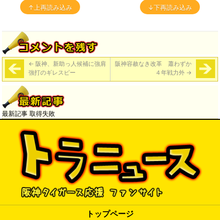
↑上再読み込み
↓下再読み込み
←
阪神、新助っ人候補に強肩
阪神容赦なき改革 蕭わずか
強打のギレスピー
４年戦力外
→
最新記事 取得失敗
トップページ