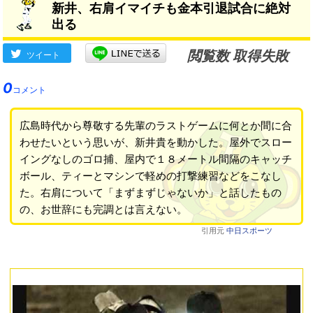
新井、右肩イマイチも金本引退試合に絶対
出る
閲覧数 取得失敗
ツイート
0
コメント
広島時代から尊敬する先輩のラストゲームに何とか間に合
わせたいという思いが、新井貴を動かした。屋外でスロー
イングなしのゴロ捕、屋内で１８メートル間隔のキャッチ
ボール、ティーとマシンで軽めの打撃練習などをこなし
た。右肩について「まずまずじゃないか」と話したもの
の、お世辞にも完調とは言えない。
引用元
中日スポーツ