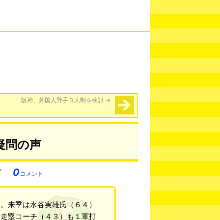
阪神、外国人野手３人制を検討
→
疑問の声
0
コメント
た。来季は水谷実雄氏（６４）
備走塁コーチ（４３）も１軍打