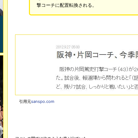
撃コーチに配置転換される。
引用元
sanspo.com