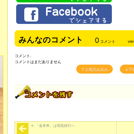
みんなのコメント
0
コメント
vi
コメント.
コメントはまだありません
↑上再読み込み
↓下
←
「金本丼」は現役続行へ