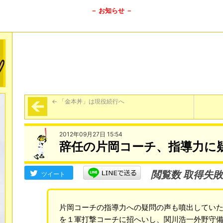
－ お知らせ －
←
「金本丼」は現役続行へ
2012年09月27日 15:54
辞任の片岡コーチ、指導力に
閲覧数 取得失敗
ツイート
片岡コーチの指導力への疑問の声も噴出してい
を１軍打撃コーチに招へいし、関川浩一外野守