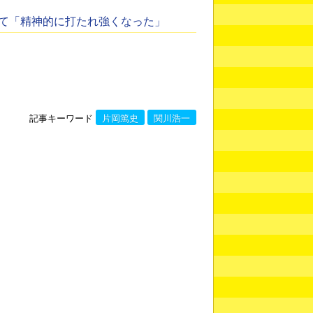
て「精神的に打たれ強くなった」
記事キーワード
片岡篤史
関川浩一