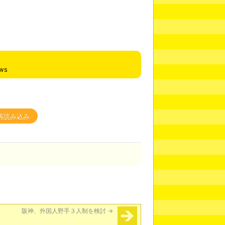
ews
再読み込み
阪神、外国人野手３人制を検討
→