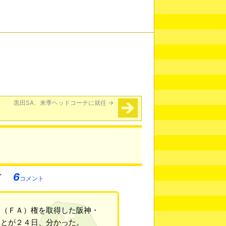
黒田SA、来季ヘッドコーチに就任
→
6
コメント
ト（ＦＡ）権を取得した阪神・
ことが２４日、分かった。