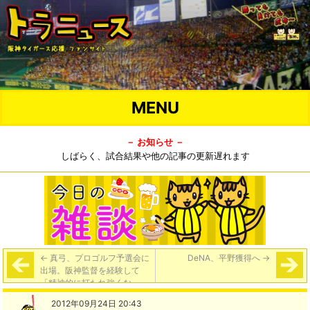
MENU
－ お知らせ －
しばらく、試合結果や他の記事の更新遅れます
←
真弓、プロゴルフ予選会に
DeNA、平野獲得へ
→
出場。阪神監督を経験して
「精神的に打たれ強くなっ
た」
2012年09月24日 20:43