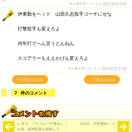
名も無き虎ファンさん
2012,9/25 0:03
伊東勤をヘッド 山田久志投手コーチにせな
打撃投手も変えろよ
何年打てへん言うとんねん
スコアラーもええかげん変えろよ
名も無き虎ファンさん
2012,9/26 21:59
↑上再読み込み
↓下再読み込み
7
件のコメント
←
真弓、プロゴルフ予選会に
DeNA、平野獲得へ
→
出場。阪神監督を経験して