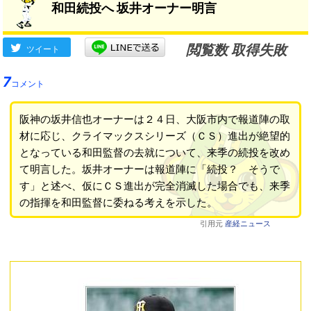
和田続投へ 坂井オーナー明言
閲覧数 取得失敗
ツイート
7
コメント
阪神の坂井信也オーナーは２４日、大阪市内で報道陣の取
材に応じ、クライマックスシリーズ（ＣＳ）進出が絶望的
となっている和田監督の去就について、来季の続投を改め
て明言した。坂井オーナーは報道陣に「続投？ そうで
す」と述べ、仮にＣＳ進出が完全消滅した場合でも、来季
の指揮を和田監督に委ねる考えを示した。
引用元
産経ニュース