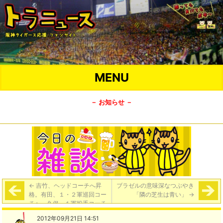
MENU
－ お知らせ －
←
吉竹、ヘッドコーチへ昇
ブラゼルの意味深なつぶやき
格。有田、１・２軍巡回コー
「隣の芝生は青い」
→
チへ。久保、１軍投手コーチ
候補に
2012年09月21日 14:51