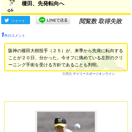
榎田、先発転向へ
閲覧数 取得失敗
ツイート
1
件のコメント
阪神の榎田大樹投手（２５）が、来季から先発に転向する
ことが２０日、分かった。今オフに痛めている左肘のクリ
ーニング手術を受ける方針であることも判明。
引用元
デイリースポーツオンライン