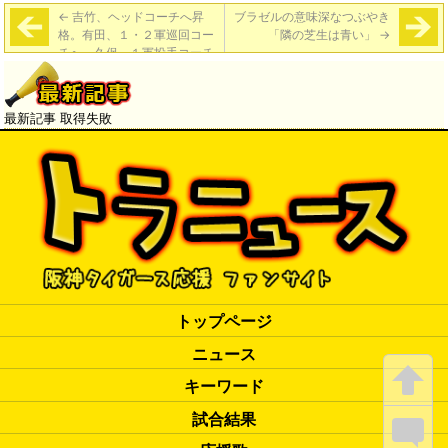
←
吉竹、ヘッドコーチへ昇
ブラゼルの意味深なつぶやき
格。有田、１・２軍巡回コー
「隣の芝生は青い」
→
チへ。久保、１軍投手コーチ
候補に
最新記事 取得失敗
トップページ
ニュース
キーワード
試合結果