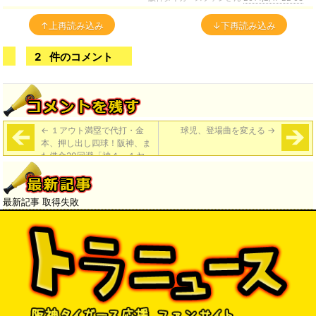
↑上再読み込み
↓下再読み込み
2
件のコメント
←
１アウト満塁で代打・金
球児、登場曲を変える
→
本、押し出し四球！阪神、ま
た借金20回避「神４－１ヤ」
最新記事 取得失敗