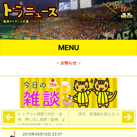
MENU
－ お知らせ －
←
１アウト満塁で代打・金
球児、登場曲を変える
→
本、押し出し四球！阪神、ま
た借金20回避「神４－１ヤ」
2012年09月13日 23:37