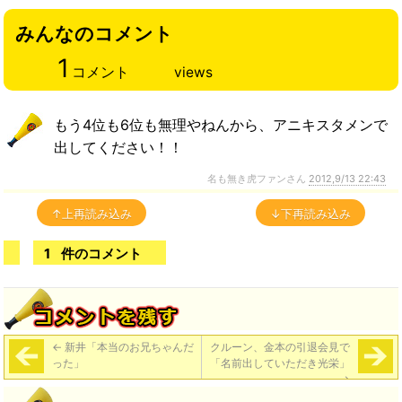
みんなのコメント
1
コメント
views
もう4位も6位も無理やねんから、アニキスタメンで
出してください！！
名も無き虎ファンさん
2012,9/13 22:43
↑上再読み込み
↓下再読み込み
1
件のコメント
←
新井「本当のお兄ちゃんだ
クルーン、金本の引退会見で
った」
「名前出していただき光栄」
→