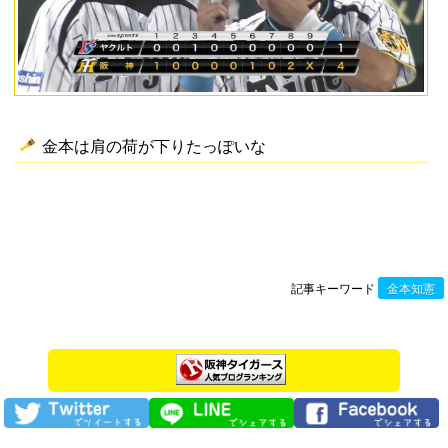
金本は肩の荷が下りたっぽいな
記事キーワード
金本知憲