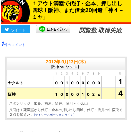
１アウト満塁で代打・金本、押し出し
四球！阪神、また借金20回避「神４－
１ヤ」
閲覧数 取得失敗
ツイート
1
件のコメント
2012年 9月13日(木)
阪神 vs ヤクルト
1
2
3
4
5
6
7
8
9
計
1
ヤクルト
0
0
1
0
0
0
0
0
0
4
阪神
1
0
0
0
0
1
0
2
x
スタンリッジ、加藤、福原、筒井、藤川－ 小宮山
八回は１死満塁から代打・金本の押し出し四球、代打・浅井の中犠飛で
２点を加えた。
(デイリースポーツオンライン)