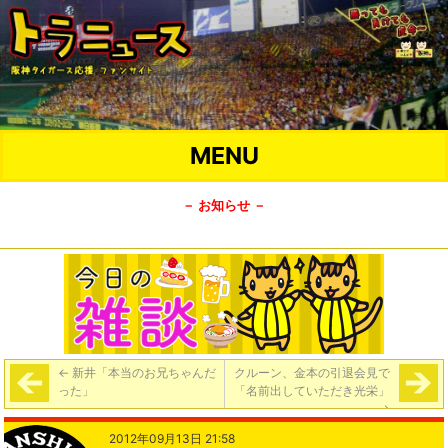
MENU
－ お知らせ －
←
新井「本当のお兄ちゃんだ
クルーン、金本の引退会見で
った」
「名前出していただき光栄」
→
2012年09月13日 21:58