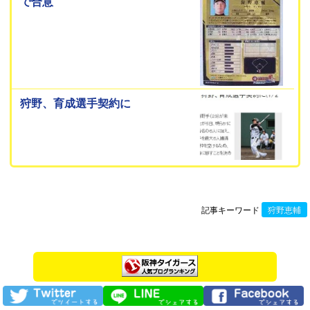
で合意
狩野、育成選手契約に
記事キーワード
狩野恵輔