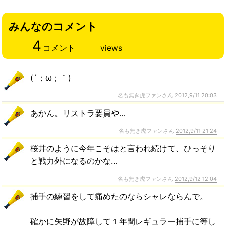
みんなのコメント
4
コメント
views
(´；ω；｀)
名も無き虎ファンさん
2012,9/11 20:03
あかん。リストラ要員や…
名も無き虎ファンさん
2012,9/11 21:24
桜井のように今年こそはと言われ続けて、ひっそり
と戦力外になるのかな…
名も無き虎ファンさん
2012,9/12 12:04
捕手の練習をして痛めたのならシャレならんで。
確かに矢野が故障して１年間レギュラー捕手に等し