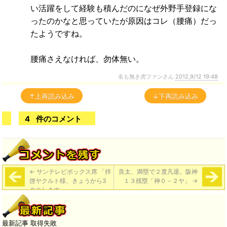
い活躍をして経験も積んだのになぜ外野手登録にな
ったのかなと思っていたが原因はコレ（腰痛）だっ
たようですね。
腰痛さえなければ、勿体無い。
名も無き虎ファンさん
2012,9/12 19:48
↑上再読み込み
↓下再読み込み
4
件のコメント
←
サンテレビボックス席 「拝
良太、満塁で２度凡退。阪神
啓ヤクルト様、きょうから3
１３残塁「神０－２ヤ」
→
タテします。」
最新記事 取得失敗