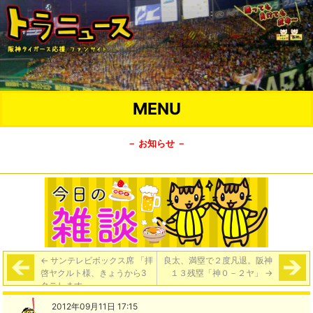
MENU
－ お知らせ －
←
サンテレビボックス席 「拝
良太、満塁で２度凡退。阪神
啓ヤクルト様、きょうから3
１３残塁「神０－２ヤ」
→
タテします。」
2012年09月11日 17:15