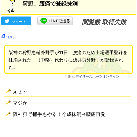
狩野、腰痛で登録抹消
閲覧数 取得失敗
ツイート
4
コメント
阪神の狩野恵輔外野手が11日、腰痛のため出場選手登録を
抹消された。（中略）代わりに浅井良外野手が登録され
た。
引用元
デイリースポーツオンライン
えぇ～
マジか
阪神狩野捕手もやる！今成抹消→腰痛再発