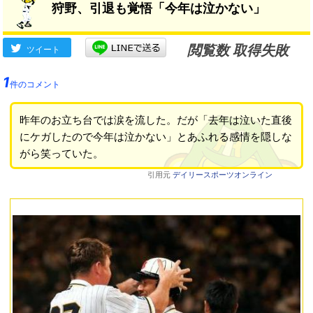
狩野、引退も覚悟「今年は泣かない」
閲覧数 取得失敗
ツイート
1
件のコメント
昨年のお立ち台では涙を流した。だが「去年は泣いた直後
にケガしたので今年は泣かない」とあふれる感情を隠しな
がら笑っていた。
引用元
デイリースポーツオンライン