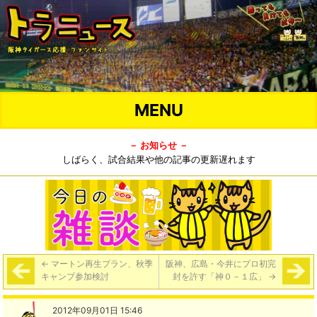
MENU
－ お知らせ －
しばらく、試合結果や他の記事の更新遅れます
←
マートン再生プラン、秋季
阪神、広島・今井にプロ初完
キャンプ参加検討
封を許す「神０－１広」
→
2012年09月01日 15:46