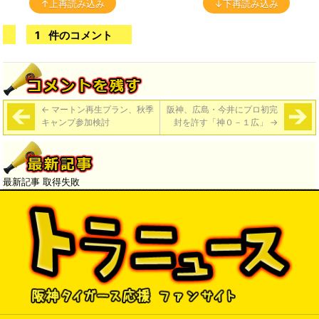
↑上再読み込み
↓下再読み込み
1
件のコメント
←
マートン再生プラン、秋季
阪神、広島・今井にプロ初完
キャンプ参加検討
封を許す「神０－１広」
→
最新記事 取得失敗