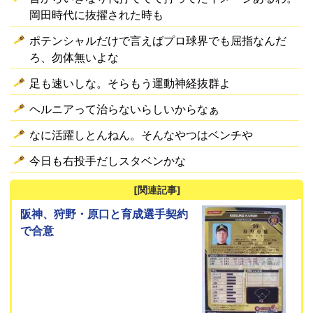
岡田時代に抜擢された時も
ポテンシャルだけで言えばプロ球界でも屈指なんだ
ろ、勿体無いよな
足も速いしな。そらもう運動神経抜群よ
ヘルニアって治らないらしいからなぁ
なに活躍しとんねん。そんなやつはベンチや
今日も右投手だしスタベンかな
[関連記事]
阪神、狩野・原口と育成選手契約
で合意