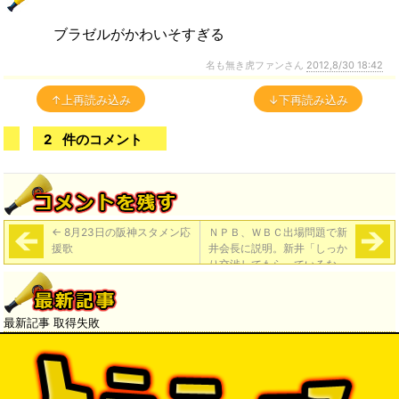
ブラゼルがかわいそすぎる
名も無き虎ファンさん
2012,8/30 18:42
↑上再読み込み
↓下再読み込み
2
件のコメント
←
8月23日の阪神スタメン応
ＮＰＢ、ＷＢＣ出場問題で新
援歌
井会長に説明。新井「しっか
り交渉してもらっているな、
と感じた」
→
最新記事 取得失敗