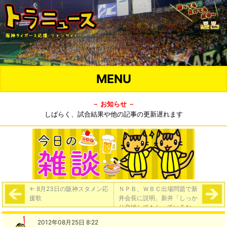
MENU
－ お知らせ －
しばらく、試合結果や他の記事の更新遅れます
←
8月23日の阪神スタメン応
ＮＰＢ、ＷＢＣ出場問題で新
援歌
井会長に説明。新井「しっか
り交渉してもらっているな、
と感じた」
→
2012年08月25日 8:22