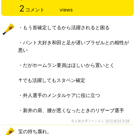
2
コメント
views
・もう首確定してるから活躍されると困る
・バント大好き和田と足が遅いブラゼルとの相性が
悪い
・だがホームラン要員はほしいから置いとく
↑でも活躍してもスタベン確定
・外人選手のメンタルケアに役に立つ
・新井の肩、腰が悪くなったときのリザーブ選手
名も無き虎ファンさん
2012,8/25 9:38
宝の持ち腐れ。