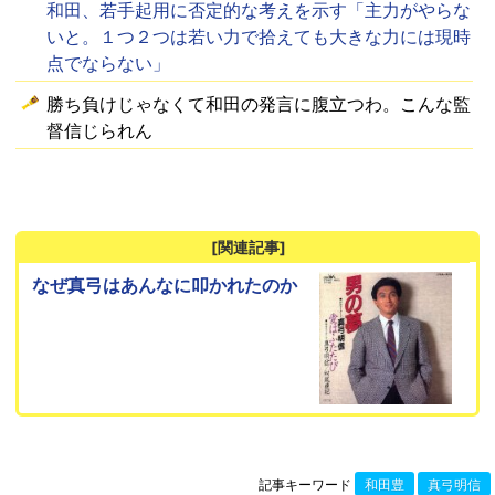
和田、若手起用に否定的な考えを示す「主力がやらな
いと。１つ２つは若い力で拾えても大きな力には現時
点でならない」
勝ち負けじゃなくて和田の発言に腹立つわ。こんな監
督信じられん
[関連記事]
なぜ真弓はあんなに叩かれたのか
記事キーワード
和田豊
真弓明信