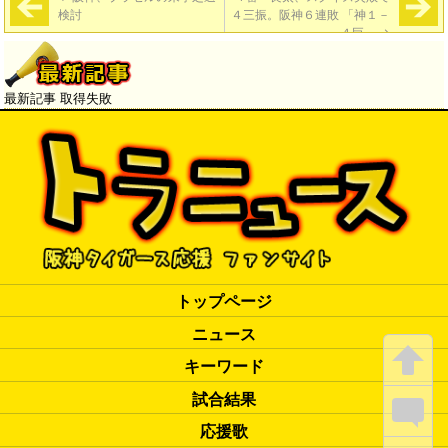
検討
４三振。阪神６連敗 「神１－
４巨」
→
最新記事 取得失敗
トップページ
ニュース
キーワード
試合結果
応援歌