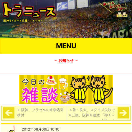
MENU
－ お知らせ －
←
阪神、ブラゼルの来季処遇
４番・良太、スクイズ失敗で
検討
４三振。阪神６連敗 「神１－
４巨」
→
2012年08月09日 10:10