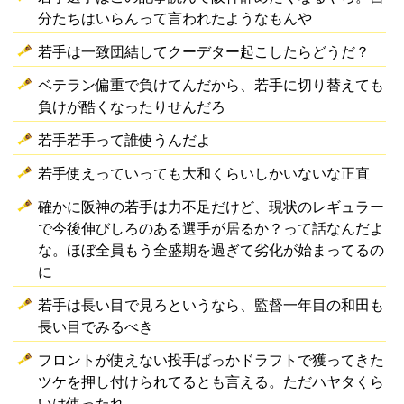
分たちはいらんって言われたようなもんや
若手は一致団結してクーデター起こしたらどうだ？
ベテラン偏重で負けてんだから、若手に切り替えても
負けが酷くなったりせんだろ
若手若手って誰使うんだよ
若手使えっていっても大和くらいしかいないな正直
確かに阪神の若手は力不足だけど、現状のレギュラー
で今後伸びしろのある選手が居るか？って話なんだよ
な。ほぼ全員もう全盛期を過ぎて劣化が始まってるの
に
若手は長い目で見ろというなら、監督一年目の和田も
長い目でみるべき
フロントが使えない投手ばっかドラフトで獲ってきた
ツケを押し付けられてるとも言える。ただハヤタくら
いは使ったれ