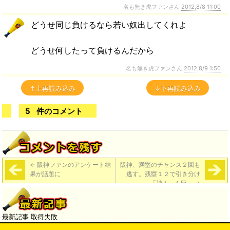
名も無き虎ファンさん
2012,8/8 11:00
どうせ同じ負けるなら若い奴出してくれよ
どうせ何したって負けるんだから
名も無き虎ファンさん
2012,8/9 1:50
↑上再読み込み
↓下再読み込み
5
件のコメント
←
阪神ファンのアンケート結
阪神、満塁のチャンス２回も
果が話題に
逃す。残塁１２で引き分け
「神１－１巨」
→
最新記事 取得失敗