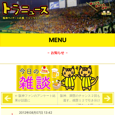
MENU
－ お知らせ －
←
阪神ファンのアンケート結
阪神、満塁のチャンス２回も
果が話題に
逃す。残塁１２で引き分け
「神１－１巨」
→
2012年08月07日 13:42