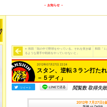
－ お知らせ －
←
和田「殻の中で野球をやっている。それを突き破
和田「１
るような選手や戦術をやっていかないと」
2012年07月27日 22:24
スタン、逆転３ラン打たれ
－５ディ」
閲覧数 取得失敗
ツイート
2012年 7月27日(金
阪神 vs DeNA