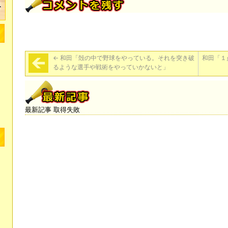
←
和田「殻の中で野球をやっている。それを突き破
和田「１
るような選手や戦術をやっていかないと」
最新記事 取得失敗