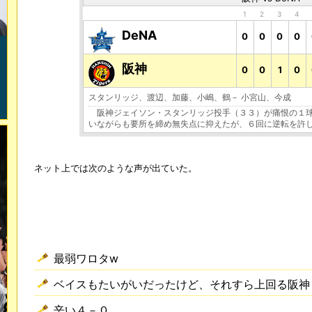
1
2
3
4
DeNA
0
0
0
0
阪神
0
0
1
0
スタンリッジ、渡辺、加藤、小嶋、鶴－ 小宮山、今成
阪神ジェイソン・スタンリッジ投手（３３）が痛恨の１球
いながらも要所を締め無失点に抑えたが、６回に逆転を許
ネット上では次のような声が出ていた。
最弱ワロタw
ベイスもたいがいだったけど、それすら上回る阪神
辛い４－０