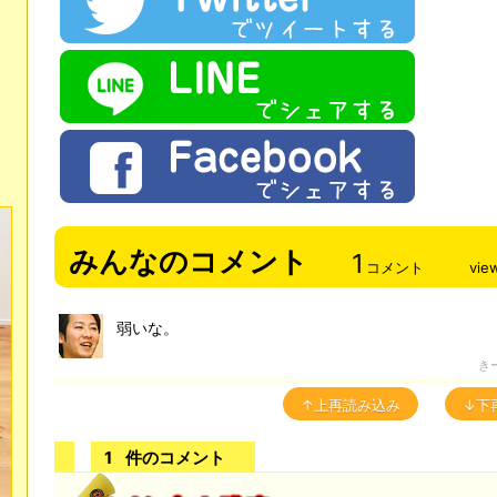
みんなのコメント
1
コメント
vie
弱いな。
き
↑上再読み込み
↓下
1
件のコメント