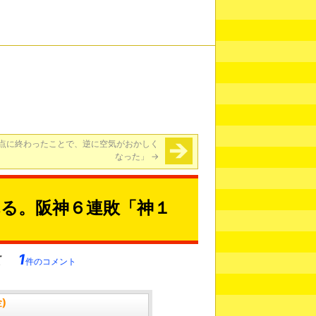
点に終わったことで、逆に空気がおかしく
なった」
→
る。阪神６連敗「神１
1
件のコメント
)