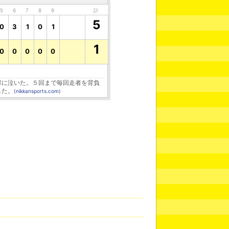
5
6
7
8
9
計
5
0
3
1
0
1
1
0
0
0
0
0
に泣いた。５回まで毎回走者を背負
した。
(nikkansports.com)