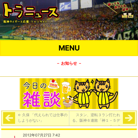
MENU
－ お知らせ －
←
久保 「代えられては仕事の
スタン、逆転３ラン打たれ
しようがない」
る。阪神６連敗「神１－５デ
ィ」
→
2012年07月27日 7:42