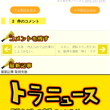
名も無き虎ファンさん
2012,7/27 23:41
↑上再読み込み
↓下再読み込み
2
件のコメント
←
久保 「代えられては仕事の
スタン、逆転３ラン打たれ
しようがない」
る。阪神６連敗「神１－５デ
ィ」
→
最新記事 取得失敗