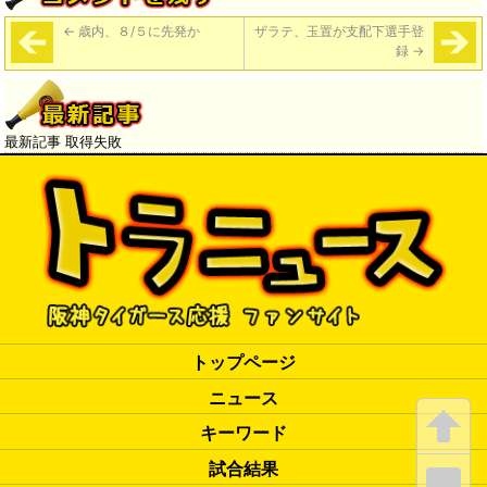
←
歳内、８/５に先発か
ザラテ、玉置が支配下選手登
録
→
最新記事 取得失敗
トップページ
ニュース
キーワード
試合結果