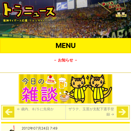
MENU
－ お知らせ －
←
歳内、８/５に先発か
ザラテ、玉置が支配下選手登
録
→
2012年07月24日 7:49