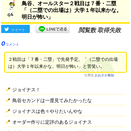
鳥谷、オールスター２戦目は７番・二塁
「（二塁での出場は）大学１年以来かな。
明日が怖い」
閲覧数 取得失敗
ツイート
0
コメント
２戦目は「７番・二塁」で先発予定。「（二塁での出場
は）大学１年以来かな。明日が怖い」と苦笑い。
引用元
おおさか報知
ジョイナス！
鳥谷セカンドは一度見てみたかったな
ジョイナスは色々やりたいんやな
オーダー作りに定評のあるジョイナス