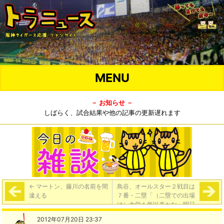
MENU
－ お知らせ －
しばらく、試合結果や他の記事の更新遅れます
←
マートン、藤川の名前を間
鳥谷、オールスター２戦目は
違える
７番・二塁「（二塁での出場
は）大学１年以来かな。明日
が怖い」
→
2012年07月20日 23:37