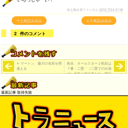
名も無き虎ファンさん
2012,7/24 21:18
↑上再読み込み
↓下再読み込み
2
件のコメント
←
マートン、藤川の名前を間
鳥谷、オールスター２戦目は
違える
７番・二塁「（二塁での出場
は）大学１年以来かな。明日
が怖い」
→
最新記事 取得失敗