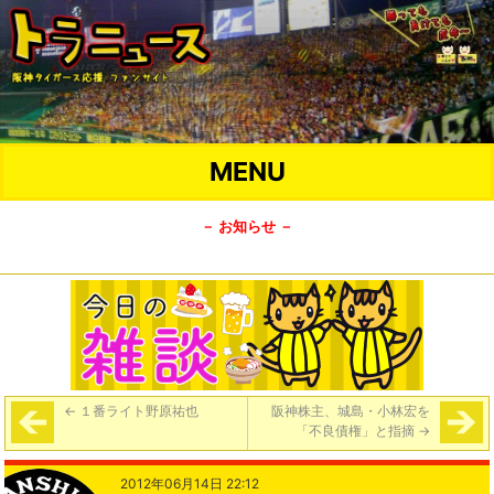
MENU
－ お知らせ －
←
１番ライト野原祐也
阪神株主、城島・小林宏を
「不良債権」と指摘
→
2012年06月14日 22:12