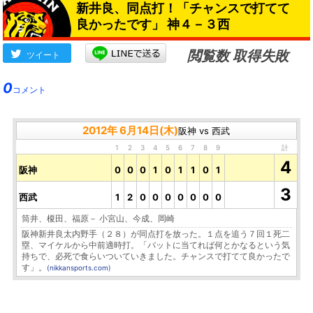
新井良、同点打！「チャンスで打てて
良かったです」 神４－３西
閲覧数 取得失敗
ツイート
0
コメント
2012年 6月14日(木)
阪神 vs 西武
1
2
3
4
5
6
7
8
9
計
4
阪神
0
0
0
1
0
1
1
0
1
3
西武
1
2
0
0
0
0
0
0
0
筒井、榎田、福原－ 小宮山、今成、岡崎
阪神新井良太内野手（２８）が同点打を放った。１点を追う７回１死二
塁、マイケルから中前適時打。「バットに当てれば何とかなるという気
持ちで、必死で食らいついていきました。チャンスで打てて良かったで
す」。
(nikkansports.com)